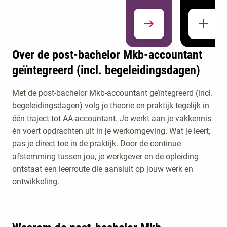
Over de post-bachelor Mkb-accountant
geïntegreerd (incl. begeleidingsdagen)
Er zijn op dit
Met de post-bachelor Mkb-accountant geïntegreerd (incl.
moment geen
begeleidingsdagen) volg je theorie en praktijk tegelijk in
activiteiten
één traject tot AA-accountant. Je werkt aan je vakkennis
gepland. Wil je
én voert opdrachten uit in je werkomgeving. Wat je leert,
toch graag
pas je direct toe in de praktijk. Door de continue
Studiekeuzeactiviteiten
langskomen of
afstemming tussen jou, je werkgever en de opleiding
heb je een
ontstaat een leerroute die aansluit op jouw werk en
vraag? Neem
ontwikkeling.
dan contact met
ons op.