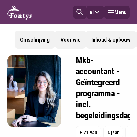
Menu
nl
Omschrijving
Voor wie
Inhoud & opbouw
Mkb-
accountant -
Geïntegreerd
programma -
incl.
begeleidingsdage
€ 21.944
4 jaar
01-