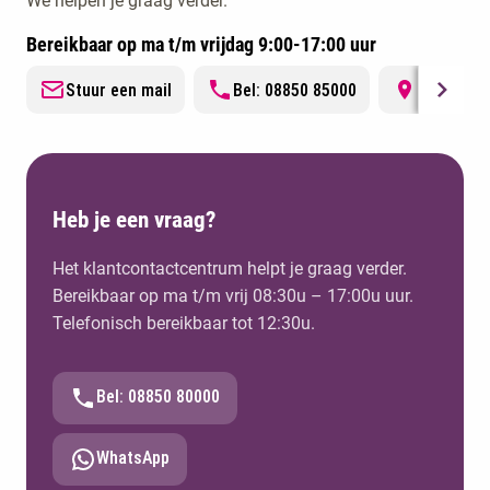
We helpen je graag verder.
zet een belangrijke stap richting je AA-titel. Na
afronding kun je door naar het geïntegreerde
Bereikbaar op ma t/m vrijdag 9:00-17:00 uur
slotexamen van de NBA en je inschrijven in het
Stuur een mail
Bel: 08850 85000
Locatie i
accountantsregister.
Heb je een vraag?
Het klantcontactcentrum helpt je graag verder.
Bereikbaar op ma t/m vrij 08:30u – 17:00u uur.
Telefonisch bereikbaar tot 12:30u.
Bel: 08850 80000
WhatsApp