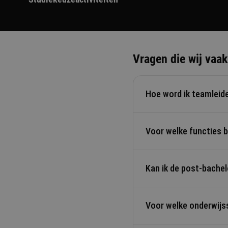
Vragen die wij vaak
Hoe word ik teamleide
Voor welke functies 
Met de post-bachelor 
leidinggevende functie 
Kan ik de post-bach
De post-bachelor Midde
afdelingsleider of mi
Voor welke onderwij
Ja. De praktijkopdracht