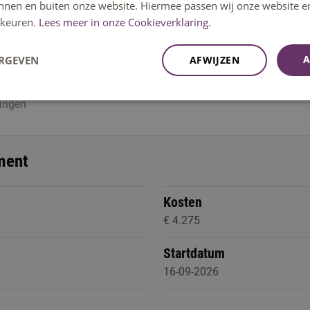
innen en buiten onze website. Hiermee passen wij onze website e
keuren.
Lees meer in onze Cookieverklaring.
docenten.
7
kelgesprekken
A
ERGEVEN
AFWIJZEN
g
dingen
ment
30 tot 17.30 uur.
Kosten
€ 4.275
Startdatum
16-09-2026