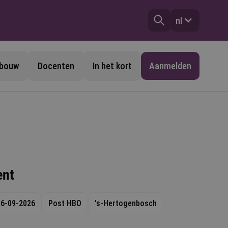
nl
pbouw
Docenten
In het kort
Aanmelden
nt
16-09-2026
Post HBO
's-Hertogenbosch