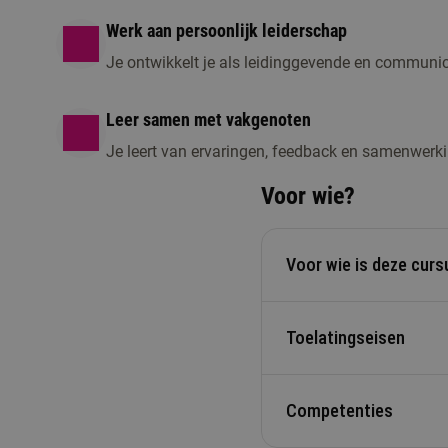
Werk aan persoonlijk leiderschap
Je ontwikkelt je als leidinggevende en communic
Leer samen met vakgenoten
Je leert van ervaringen, feedback en samenwerki
Voor wie?
Voor wie is deze cur
Toelatingseisen
Voor leerkrachten in he
teamleider, coördinator
Competenties
Je beschikt over ee
Je kunt praktijkopdr