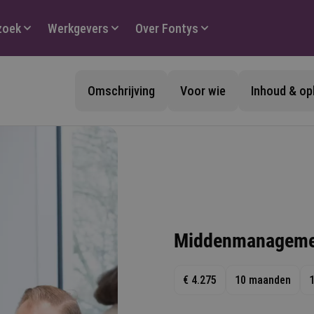
zoek
Werkgevers
Over Fontys
Omschrijving
Voor wie
Inhoud & o
Middenmanageme
€ 4.275
10 maanden