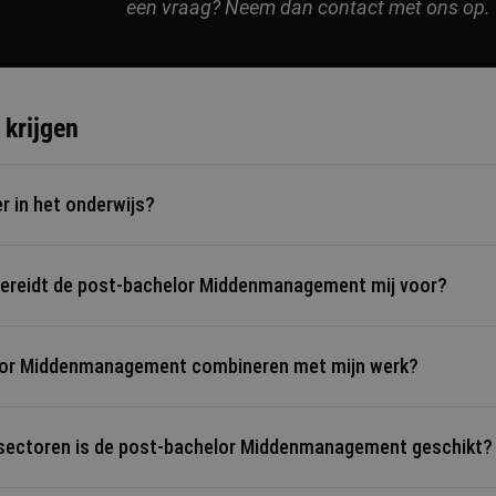
een vraag? Neem dan contact met ons op.
 krijgen
r in het onderwijs?
bereidt de post-bachelor Middenmanagement mij voor?
Middenmanagement ontwikkel je de basisvaardigheden voor een
in het onderwijs.
elor Middenmanagement combineren met mijn werk?
nmanagement bereidt je voor op functies zoals teamleider, coör
ddenmanager binnen het onderwijs.
ssectoren is de post-bachelor Middenmanagement geschikt?
en voer je uit binnen je eigen onderwijsorganisatie.