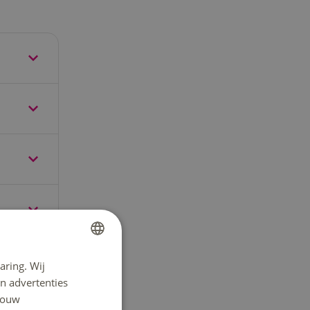
den en
udie,
sturen,
aring. Wij
DUTCH
n advertenties
binnen je
ENGLISH
 jouw