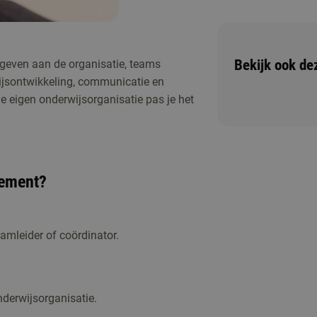
Bekijk ook de
 geven aan de organisatie, teams
Er zijn op dit moment geen activiteiten geplan
ijsontwikkeling, communicatie en
een vraag? Neem dan contact met ons op.
je eigen onderwijsorganisatie pas je het
ement?
eamleider of coördinator.
nderwijsorganisatie.