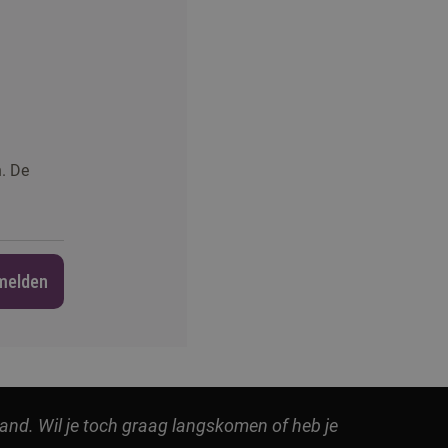
n. De
melden
land. Wil je toch graag langskomen of heb je