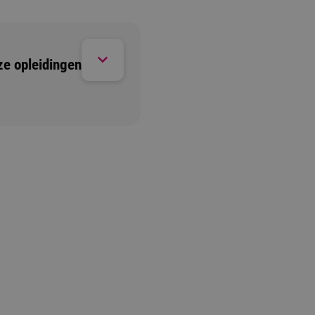
ze opleidingen
d. Wil je toch graag langskomen of heb je