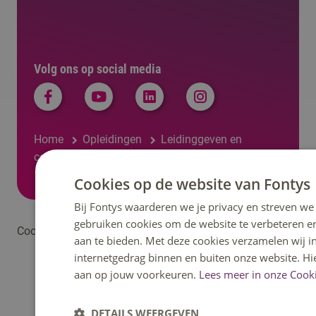
Volg ons op social media
Home
Opleidingen
Leidinggeven en
communiceren (cursus)
Cookies op de website van Fontys
Bij Fontys waarderen we je privacy en streven we 
gebruiken cookies om de website te verbeteren e
Cookieverklaring
Privacyverklaring Fontys Hogeschool
aan te bieden. Met deze cookies verzamelen wij i
internetgedrag binnen en buiten onze website. Hi
aan op jouw voorkeuren.
Lees meer in onze Cooki
DETAILS WEERGEVEN