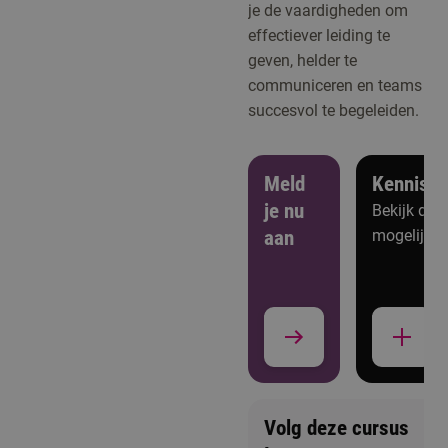
je de vaardigheden om
effectiever leiding te
geven, helder te
communiceren en teams
succesvol te begeleiden.
Meld
Kennism
je nu
Bekijk de
aan
mogelijkh
Volg deze cursus