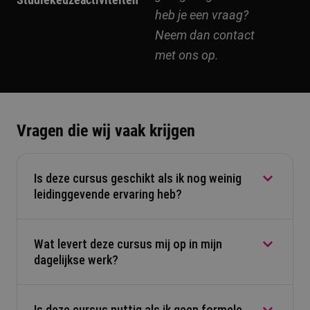
heb je een vraag?
Neem dan contact
met ons op.
Vragen die wij vaak krijgen
Is deze cursus geschikt als ik nog weinig
leidinggevende ervaring heb?
Wat levert deze cursus mij op in mijn
Ja. Je leert de basis van leidinggeven en
dagelijkse werk?
communicatie. De cursus helpt je groeien, ook als
je net begint.
Is deze cursus nuttig als ik geen formele