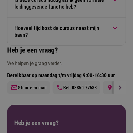
Je leert duidelijker communiceren, beter feedback
leidinggevende functie heb?
geven en lastige gesprekken voeren. Dat maakt je
werk makkelijker en je team sterker.
Hoeveel tijd kost de cursus naast mijn
Ja. Veel deelnemers sturen collega’s aan zonder
baan?
officiële titel. De cursus helpt je invloed vergroten
en professioneel samenwerken.
Heb je een vraag?
Je volgt lessen op vaste momenten en werkt aan
We helpen je graag verder.
opdrachten uit je eigen praktijk. De cursus is goed
te combineren met een drukke werkweek.
Bereikbaar op maandag t/m vrijdag 9:00-16:30 uur
Stuur een mail
Bel: 08850 77688
Locatie i
Heb je een vraag?