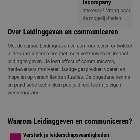
Incompany
Interesse? Vraag naar
de mogelijkheden.
Over Leidinggeven en communiceren
Met de cursus Leidinggeven en communiceren ontwikkel
Er zijn op dit
je de vaardigheden om met meer vertrouwen en impact
moment geen
leiding te geven. Je leert effectief communiceren,
activiteiten
medewerkers motiveren, lastige gesprekken voeren en
gepland. Wil je
inspelen op verschillende situaties. De opgedane kennis
toch graag
en praktische technieken pas je direct toe in je eigen
Studiekeuzeactiviteiten
langskomen of
werkomgeving.
heb je een
vraag? Neem
dan contact met
Waarom Leidinggeven en communiceren?
ons op.
Versterk je leiderschapsvaardigheden