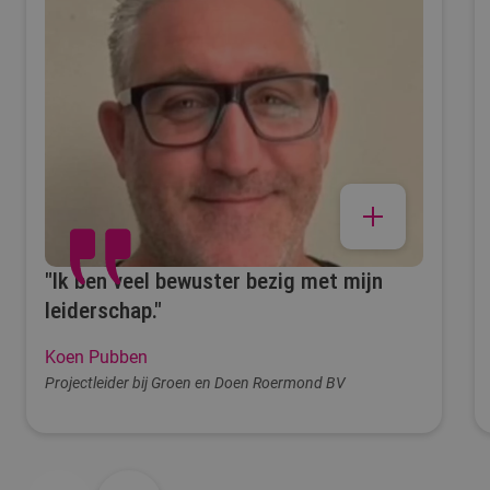
Presentatie
Praktijk Coaching
Introductiegesprek op basis van eerste
opdracht en werkomgeving
Evaluatiegesprekken (feedback/feedforward)
met trainer en medecursisten
Eindgesprek met visieontwikkeling
"Ik ben veel bewuster bezig met mijn
leiderschap."
Koen Pubben
Projectleider bij Groen en Doen Roermond BV