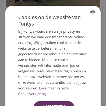
Mirjana, Gezinsbegeleider de la Salle:
Cookies op de website van
Fontys
"De IPT opleiding heeft voor mij erg veel meerwaarde
DUTCH
gehad. Het was een jaar waarin ik veel over mezelf
Bij Fontys waarderen we je privacy en
ENGLISH
geleerd heb, praktische tips en tools gekregen heb.
streven we naar een transparante online
ervaring. Wij gebruiken cookies om de
Mijn docent heeft hier een grote bijdrage aan geleverd
website te verbeteren en om
door haar verhalen, ervaringen, positieve kijk en het in
gepersonaliseerde inhoud en advertenties
kunnen spelen op de behoeften van onze groep.
aan te bieden. Met deze cookies
Daarnaast was het erg fijn om met een groep mensen uit
verzamelen wij informatie over jou en
andere werkvelden te spreken, die dezelfde en ook
volgen we jouw internetgedrag binnen en
andere dilemma's hadden, om zo ervaringen en ideeën
buiten onze website. Hiermee passen wij
uit te wisselen.
onze website en advertenties aan op jouw
voorkeuren.
Lees meer in onze
Mijn portfolio was een product van ervaringen binnen
Cookieverklaring.
het werken in mijn gezinnen, en mijn reflecties daarop .
Best veel werk, maar als je hier op tijd mee begint en