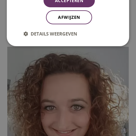
ACCEPTEREN
tijdens de lesdagen in je achterhoofd houdt wat je kunt
gebruiken, is dit goed te doen. Het resultaat is een mooi
AFWIJZEN
product, dat ik zelfs kon gebruiken voor mijn EVC traject.
Het is een praktische opleiding, waar je echt iets aan
DETAILS WEERGEVEN
hebt. Ik kan het iedereen aanraden!”