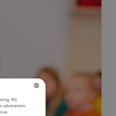
aring. Wij
DUTCH
n advertenties
ENGLISH
 jouw