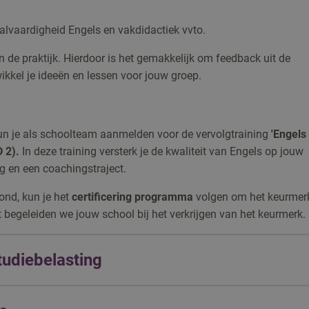
alvaardigheid Engels en vakdidactiek vvto.
n de praktijk. Hierdoor is het gemakkelijk om feedback uit de
wikkel je ideeën en lessen voor jouw groep.
un je als schoolteam aanmelden voor de vervolgtraining
'Engels
 2).
In deze training versterk je de kwaliteit van Engels op jouw
ng en een coachingstraject.
ond, kun je het
certificering programma
volgen om het keurmer
ct begeleiden we jouw school bij het verkrijgen van het keurmerk.
tudiebelasting
komsten van 2,5 uur en een totale studiebelasting van 25 uren. I