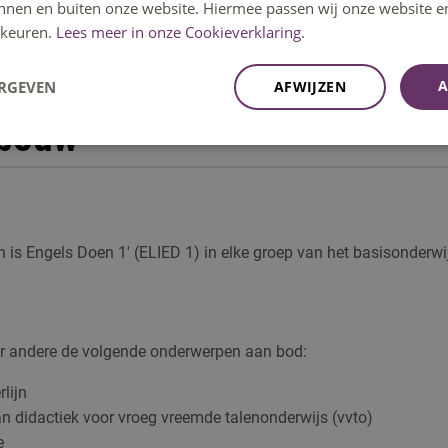
innen en buiten onze website. Hiermee passen wij onze website e
keuren.
Lees meer in onze Cookieverklaring.
A
ERGEVEN
AFWIJZEN
pbouw
n is Engels Doen 1' (ELIED 1) in elke groep van het basisonderwi
r andere de volgende onderwerpen aan bod:
lijn
n didactiek voor vroeg vreemde talenonderwijs (vvto)
e