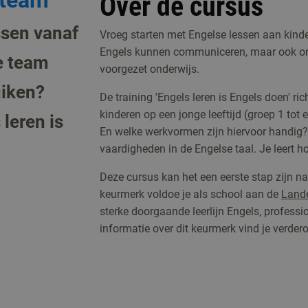
lteam
Over de cursus
ssen vanaf
Vroeg starten met Engelse lessen aan kinder
Engels kunnen communiceren, maar ook om 
e team
voorgezet onderwijs.
uiken?
De training 'Engels leren is Engels doen' r
kinderen op een jonge leeftijd (groep 1 tot
 leren is
En welke werkvormen zijn hiervoor handig? 
vaardigheden in de Engelse taal. Je leert h
Deze cursus kan het een eerste stap zijn n
keurmerk voldoe je als school aan de
Lande
sterke doorgaande leerlijn Engels, professi
informatie over dit keurmerk vind je verder