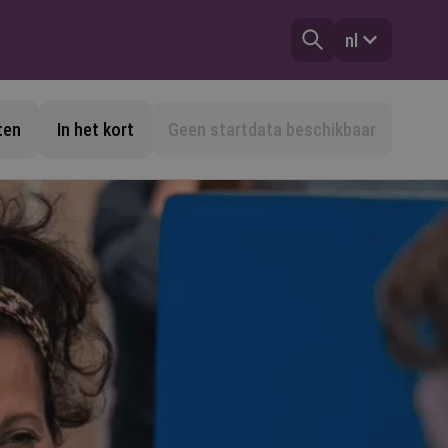
nl
ten
In het kort
Geen startdata beschikbaar