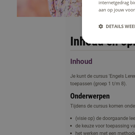
internetgedrag b
aan op jouw voor
DETAILS WE
Inhoud en o
Inhoud
Je kunt de cursus 'Engels Lere
toepassen (groep 1 t/m 8).
Onderwerpen
Tijdens de cursus komen onde
(visie op) de doorgaande leer
de keuze voor toepassing va
het werken met een method