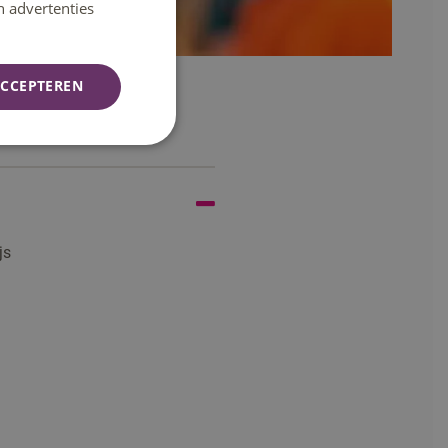
n advertenties
CCEPTEREN
js