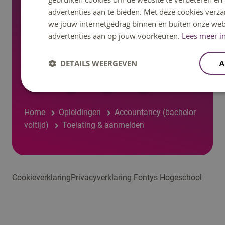
advertenties aan te bieden. Met deze cookies verza
we jouw internetgedrag binnen en buiten onze web
advertenties aan op jouw voorkeuren.
Lees meer in
Volg ons op social media
DETAILS WEERGEVEN
A
Home
Opleidingen
Accountancy (bachelor
voltijd)
Toelating & aanmelden
Cookieverklaring
Privacyverklaring Fontys Hogeschool