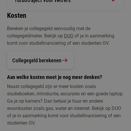
Turbotraject voor vwo'ers
Heb je een buitenlands diploma? Ook daarmee
toelatingsonderzoek 21+
doen. Zo kijken we of je
Natuur & Techniek
mag je soms beginnen met deze studie. Maar
toch kunt starten met deze opleiding.
Kosten
Direct instroombaar
dan moeten we wél kijken of jouw diploma aan
Voor vwo'ers met profiel E&M, N&G en N&T
de eisen voldoet. Neem contact met ons op om je
Bereken je collegegeld eenvoudig met de
bieden we een turbotraject aan. Dit houdt in dat je
diploma te laten waarderen. Daarnaast is het ook
collegegeldmeter. Bekijk op
DUO
of je in aanmerking
instroomt in het tweede jaar van de opleiding en
belangrijk dat je Nederlands spreekt op niveau
komt voor studiefinanciering of een studenten OV.
alleen de vakken bedrijfsadministratie en
B2.
belastingrecht uit de propedeuse hoeft te volgen.
Collegegeld berekenen
Aan welke kosten moet je nog meer denken?
Naast collegegeld zijn er meer kosten zoals
studieboeken, introductie, excursies en een goede laptop.
Ga je op kamers? Dan betaal je huur en andere
woonkosten zoals gas, water en internet. Bekijk op DUO
of je in aanmerking komt voor studiefinanciering of een
studenten OV.