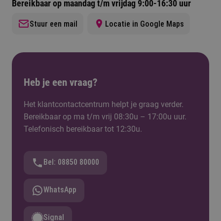
efficiënter maakt.
Bereikbaar op maandag t/m vrijdag 9:00-16:30 uur
Stuur een mail
Locatie in Google Maps
Heb je een vraag?
Het klantcontactcentrum helpt je graag verder.
Bereikbaar op ma t/m vrij 08:30u – 17:00u uur.
Telefonisch bereikbaar tot 12:30u.
Bel: 08850 80000
WhatsApp
Signal