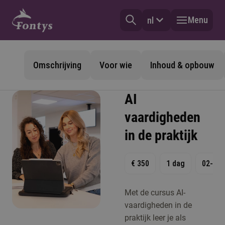
Menu
nl
Omschrijving
Voor wie
Inhoud & opbouw
AI
vaardigheden
in de praktijk
€ 350
1 dag
02-12-
Met de cursus AI-
vaardigheden in de
praktijk leer je als