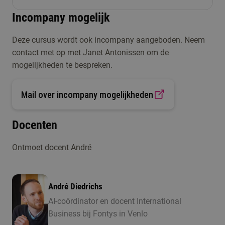
interactieve uitleg, individuele oefeningen,
praktijkopdracht. De cursus wordt klassikaal op
Incompany mogelijk
praktijkopdrachten en gezamenlijke discussies.
locatie gegeven onder begeleiding van ervaren AI-
De investering voor deze cursus is € 350,-
Tijdens de AI Design Challenge werk je aan een
docenten.
Deze cursus wordt ook incompany aangeboden. Neem
praktische casus waarin je de geleerde
contact met op met Janet Antonissen om de
vaardigheden direct toepast.
mogelijkheden te bespreken.
Mail over incompany mogelijkheden
Docenten
Ontmoet docent André
André Diedrichs
AI-coördinator en docent International
Business bij Fontys in Venlo