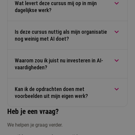
Wat levert deze cursus mij op in mijn
Ja. Je leert stap voor stap hoe je AI slim inzet in
dagelijkse werk?
je werk. Je hebt geen technische achtergrond
nodig.
Is deze cursus nuttig als mijn organisatie
Je ontdekt hoe AI je helpt tijd besparen, betere
nog weinig met AI doet?
analyses maken en creatiever werken. Je krijgt
praktische tools die je direct kunt toepassen.
Waarom zou ik juist nu investeren in AI-
Ja. Je leert hoe je zelf kunt starten, kansen
vaardigheden?
herkent en collega’s meeneemt in verantwoord en
slim AI gebruik.
Kan ik de opdrachten doen met
AI verandert werk snel. Wie nu leert hoe je AI
voorbeelden uit mijn eigen werk?
verantwoord en effectief inzet, blijft relevant en
krijgt meer impact in zijn functie.
Heb je een vraag?
Ja. Je werkt met je eigen cases, zodat je direct
We helpen je graag verder.
ziet hoe AI jouw dagelijkse taken slimmer en