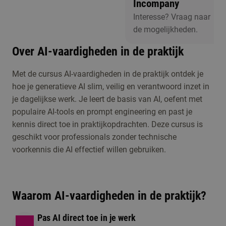
Incompany
Interesse? Vraag naar
de mogelijkheden.
Over AI-vaardigheden in de praktijk
Met de cursus AI-vaardigheden in de praktijk ontdek je
Er zijn op dit
hoe je generatieve AI slim, veilig en verantwoord inzet in
moment geen
je dagelijkse werk. Je leert de basis van AI, oefent met
activiteiten
populaire AI-tools en prompt engineering en past je
gepland. Wil je
kennis direct toe in praktijkopdrachten. Deze cursus is
toch graag
geschikt voor professionals zonder technische
Studiekeuzeactiviteiten
langskomen of
voorkennis die AI effectief willen gebruiken.
heb je een
vraag? Neem
dan contact met
Waarom AI-vaardigheden in de praktijk?
ons op.
Pas AI direct toe in je werk