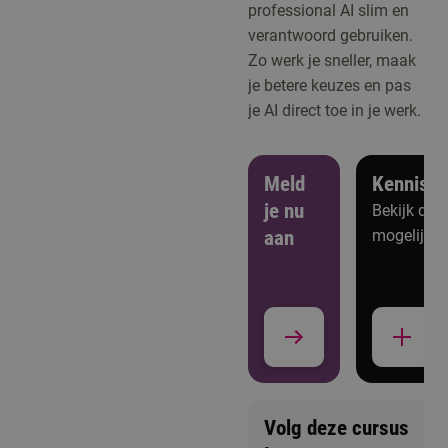
professional AI slim en
verantwoord gebruiken.
Zo werk je sneller, maak
je betere keuzes en pas
je AI direct toe in je werk.
Meld
Kennism
je nu
Bekijk de
aan
mogelijkh
Volg deze cursus