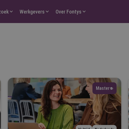
zoek
Werkgevers
Over Fontys
orm
Selecteer
Master
ype
Selecteer
ijn vooropleiding