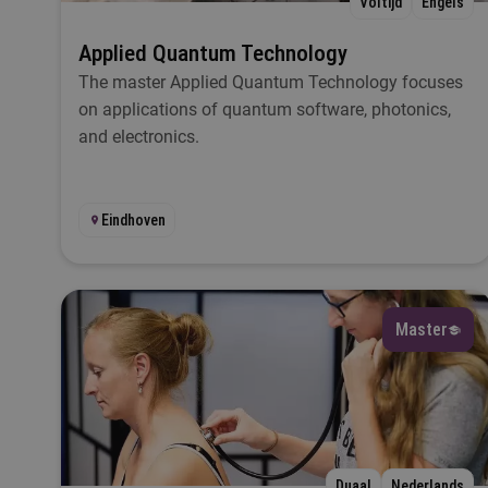
Voltijd
Engels
Applied Quantum Technology
The master Applied Quantum Technology focuses
Ik
on applications of quantum software, photonics,
and electronics.
Ta
Eindhoven
L
Master
S
Duaal
Nederlands