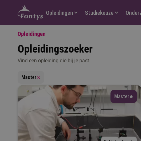
Hoofdmenu
Opleidingen
Studiekeuze
Onder
Opleidingen
Opleidingszoeker
Vind een opleiding die bij je past.
V
Master
Master
T
M