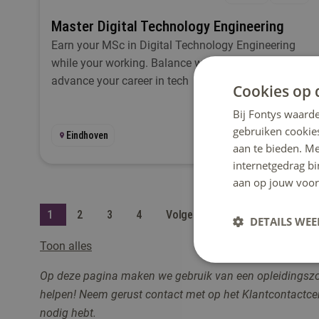
Master Digital Technology Engineering
Earn your MSc in Digital Technology Engineering
while your working. Balance work, study, and
advance your career in tech
Cookies op 
Bij Fontys waarde
gebruiken cookie
Eindhoven
aan te bieden. M
internetgedrag b
aan op jouw voor
1
2
3
4
Volgende
DETAILS WE
Toon alles
Op deze pagina maken we gebruik van een opleidingszoeke
helpen! Neem gerust contact me
t op het Klantcontactc
nodig hebt.