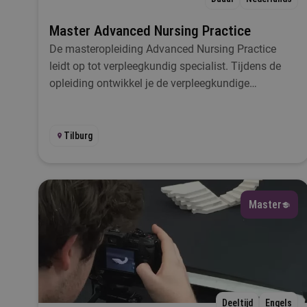
Master Advanced Nursing Practice
D
De masteropleiding Advanced Nursing Practice
leidt op tot verpleegkundig specialist. Tijdens de
opleiding ontwikkel je de verpleegkundige
beroepscompetenties tot een academisch niveau.
Deze duale opleiding duurt 2 jaar en is een
combinatie van leren en werken.
Tilburg
Master
Deeltijd
Engels