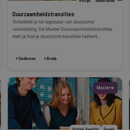
Voltijd
Nederlands
Selecteer
Duurzaamheidstransities
Ontwikkel je tot regisseur van duurzame
 wil iets met...
verandering. De Master Duurzaamheidstransities
leert je hoe je duurzame transities herkent,
Selecteer
analyseert en aanjaagt.
al
Eindhoven
Breda
Selecteer
esplaats
Master
Selecteer
tartmoment
Selecteer
Voltijd, Deeltijd
Engels