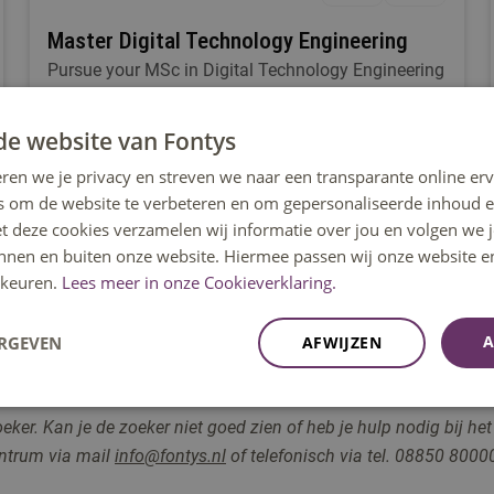
Master Digital Technology Engineering
Pursue your MSc in Digital Technology Engineering
at Fontys Eindhoven. Master tech skills and shape
your future in engineering.
de website van Fontys
ren we je privacy en streven we naar een transparante online erv
s om de website te verbeteren en om gepersonaliseerde inhoud e
Eindhoven
et deze cookies verzamelen wij informatie over jou en volgen we
innen en buiten onze website. Hiermee passen wij onze website e
keuren.
Lees meer in onze Cookieverklaring.
A
ERGEVEN
AFWIJZEN
r. Kan je de zoeker niet goed zien of heb je hulp nodig bij het
entrum via
mail
info@fontys.nl
of telefonisch via tel. 08850 80000