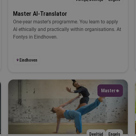
Master AI-Translator
uur
One-year master's programme. You learn to apply
AI ethically and practically within organisations. At
Selecteer
Fontys in Eindhoven.
Filteren
Eindhoven
Master
Deeltijd
Engels