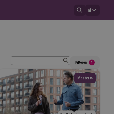
nl
zoekterm
Filteren
1
zoeken
Master