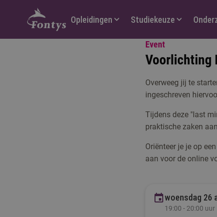
Hoofdmenu
Opleidingen
Studiekeuze
Onder
Event
Voorlichting 
Overweeg jij te start
ingeschreven hiervoo
Tijdens deze "last mi
praktische zaken aan
Oriënteer je je op ee
aan voor de online v
woensdag 26 
19:00 - 20:00 uur