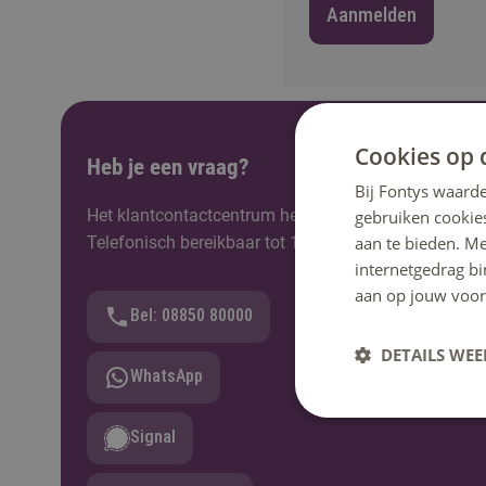
Aanmelden
Cookies op 
Heb je een vraag?
Bij Fontys waarde
Het klantcontactcentrum helpt je graag verder. Berei
gebruiken cookie
aan te bieden. M
Telefonisch bereikbaar tot 12:30u.
internetgedrag b
aan op jouw voor
Bel: 08850 80000
DETAILS WE
WhatsApp
Signal