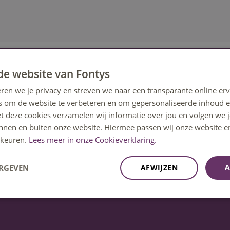
de website van Fontys
ren we je privacy en streven we naar een transparante online erv
kbaar op ma t/m vrij 08:30u – 17:00u uur.
s om de website te verbeteren en om gepersonaliseerde inhoud e
et deze cookies verzamelen wij informatie over jou en volgen we
innen en buiten onze website. Hiermee passen wij onze website e
keuren.
Lees meer in onze Cookieverklaring.
A
ERGEVEN
AFWIJZEN