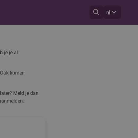
nl
 je je al
n. Ook komen
 later? Meld je dan
 aanmelden.