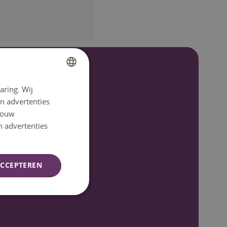
aring. Wij
DUTCH
n advertenties
ENGLISH
 jouw
n advertenties
CCEPTEREN