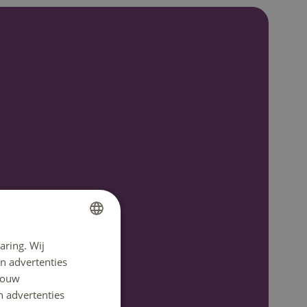
aring. Wij
DUTCH
n advertenties
ENGLISH
 jouw
n advertenties