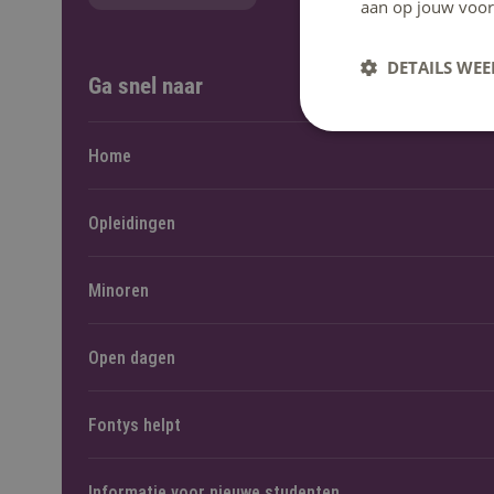
aan op jouw voor
DETAILS WE
Ga snel naar
Home
Opleidingen
Minoren
Open dagen
Fontys helpt
Informatie voor nieuwe studenten