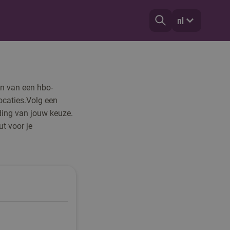
nl
gen van een hbo-
ocaties.Volg een
ding van jouw keuze.
t voor je