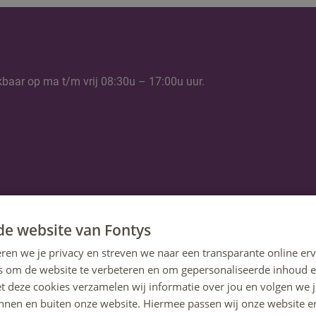
kbaar op ma t/m vrij 08:30u – 17:00u uur.
de website van Fontys
ren we je privacy en streven we naar een transparante online erv
s om de website te verbeteren en om gepersonaliseerde inhoud e
et deze cookies verzamelen wij informatie over jou en volgen we
innen en buiten onze website. Hiermee passen wij onze website e