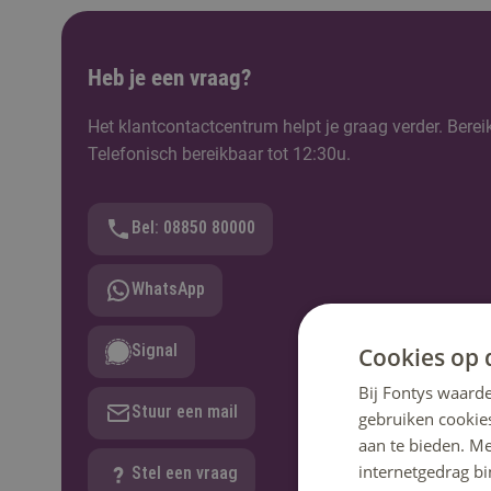
Heb je een vraag?
Het klantcontactcentrum helpt je graag verder. Berei
Telefonisch bereikbaar tot 12:30u.
Bel: 08850 80000
WhatsApp
Signal
Cookies op 
Bij Fontys waarde
Stuur een mail
gebruiken cookie
aan te bieden. M
internetgedrag b
Stel een vraag