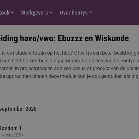
zoek
Werkgevers
Over Fontys
iding havo/vwo: Ebuzzz en Wiskunde
t is om student te zijn op het hbo? Of wil je een beter beeld krij
l aan het hbo voorbereidingsprogramma op één van de Fontys l
 samen in projectgroepen aan een casus of product van de oplei
de opdrachten binnen deze module kun je ook gebruiken als inpu
 september 2026
 Rondom 1
 Nexus (ER)