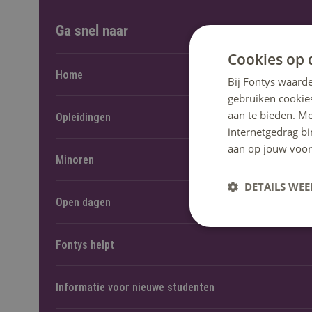
Ga snel naar
Cookies op 
Home
Bij Fontys waarde
gebruiken cookie
aan te bieden. M
Opleidingen
internetgedrag b
aan op jouw voor
Minoren
DETAILS WE
Open dagen
Fontys helpt
Informatie voor nieuwe studenten