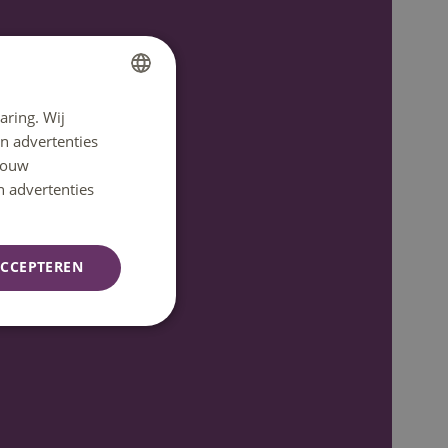
aring. Wij
DUTCH
n advertenties
ENGLISH
 jouw
n advertenties
CCEPTEREN