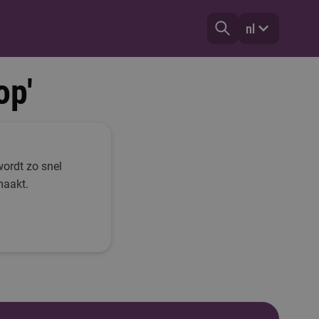
nl
op'
wordt zo snel
maakt.