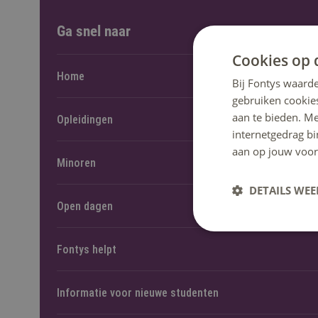
Ga snel naar
Cookies op 
Home
Bij Fontys waarde
gebruiken cookie
aan te bieden. M
Opleidingen
internetgedrag b
aan op jouw voor
Minoren
DETAILS WE
Open dagen
Fontys helpt
Informatie voor nieuwe studenten