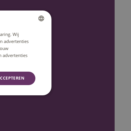
aring. Wij
DUTCH
n advertenties
ENGLISH
 jouw
n advertenties
CCEPTEREN