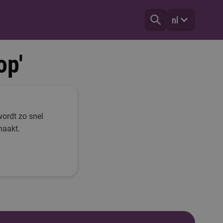
nl
op'
wordt zo snel
maakt.