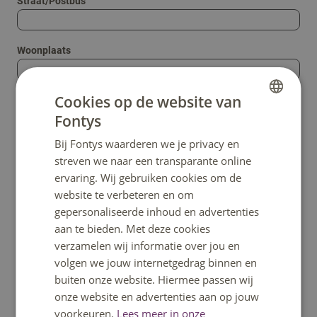
Straat/Postbus
Woonplaats
Cookies op de website van
Versturen
Fontys
DUTCH
Bij Fontys waarderen we je privacy en
ENGLISH
streven we naar een transparante online
Het formulier bevat deze fouten:
ervaring. Wij gebruiken cookies om de
website te verbeteren en om
gepersonaliseerde inhoud en advertenties
aan te bieden. Met deze cookies
verzamelen wij informatie over jou en
volgen we jouw internetgedrag binnen en
Heb je een vraag?
buiten onze website. Hiermee passen wij
onze website en advertenties aan op jouw
Het klantcontactcentrum helpt je graag verder.
voorkeuren.
Lees meer in onze