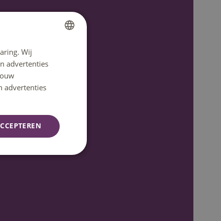
aring. Wij
DUTCH
n advertenties
ENGLISH
 jouw
n advertenties
CCEPTEREN