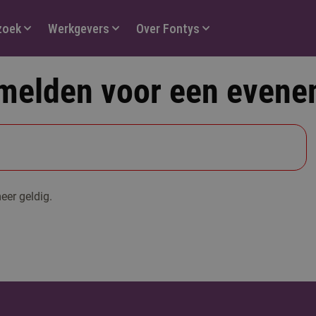
zoek
Werkgevers
Over Fontys
melden voor een evene
eer geldig.