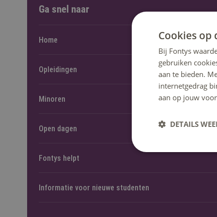
Ga snel naar
Cookies op 
Home
Bij Fontys waarde
gebruiken cookie
Opleidingen
aan te bieden. M
internetgedrag b
aan op jouw voor
Minoren
DETAILS WE
Open dagen
Fontys helpt
Informatie voor nieuwe studenten