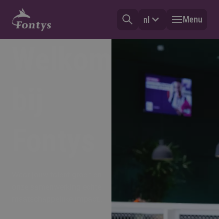
Menu
nl
Welkom
bij
Fontys
Waar jouw talent groeit en
onze samenwerking echte
maatschappelijke impact
maakt.