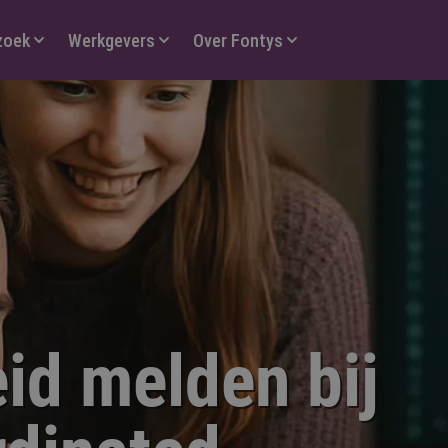
zoek
Werkgevers
Over Fontys
id melden bij