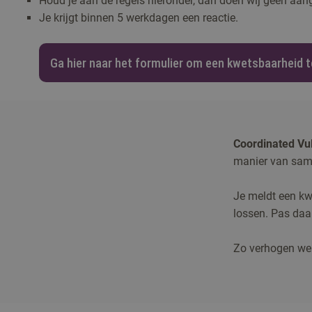
Houd je aan de regels hieronder, dan doen wij geen aang
Je krijgt binnen 5 werkdagen een reactie.
Ga hier naar het formulier om een kwetsbaarheid 
Coordinated Vul
manier van same
Je meldt een kwe
lossen. Pas daar
Zo verhogen we 