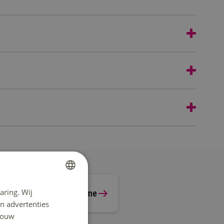
aring. Wij
DUTCH
Bekijk onze Wall of Fame
n advertenties
ENGLISH
 jouw