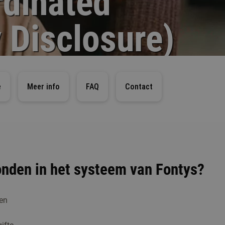
rdinated
y Disclosure)
e
Meer info
FAQ
Contact
onden in het systeem van Fontys?
den