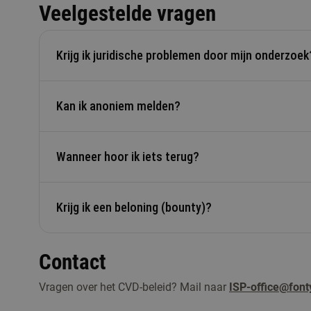
Veelgestelde vragen
Krijg ik juridische problemen door mijn onderzoek
Kan ik anoniem melden?
Niet als je je aan dit CVD-beleid houdt. Alleen bij o
stappen nemen.
Wanneer hoor ik iets terug?
Ja. Houd er rekening mee dat we je dan niet kunnen b
eventuele waardering.
Krijg ik een beloning (bounty)?
We reageren binnen vijf werkdagen. Oplossen kan lang
60 dagen voor software.
Contact
We geven geen standaard beloningen. Wel kun je, als 
Fame krijgen.
Vragen over het CVD-beleid? Mail naar
ISP-office@font