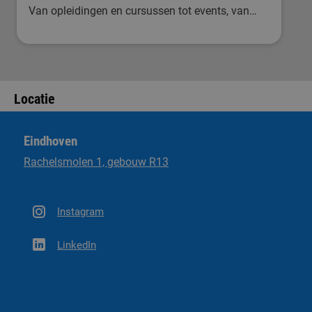
Van opleidingen en cursussen tot events, van
interessant nieuws en persoonlijke verhalen tot
minicolleges.
Locatie
Eindhoven
Rachelsmolen 1, gebouw R13
Instagram
LinkedIn