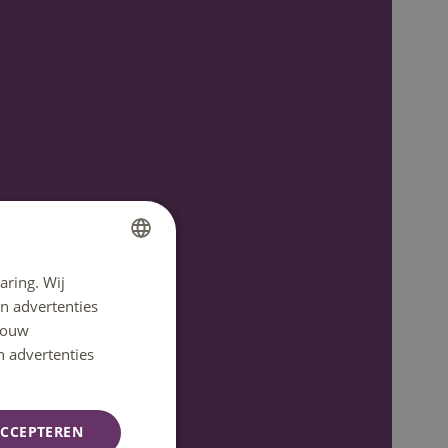
aring. Wij
DUTCH
n advertenties
ENGLISH
 jouw
n advertenties
CCEPTEREN