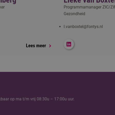
ker
Programmamanager ZIC/ZIN
Gezondheid
l.vanboxtel@fontys.nl
Lees meer
kbaar op ma t/m vrij 08:30u – 17:00u uur.