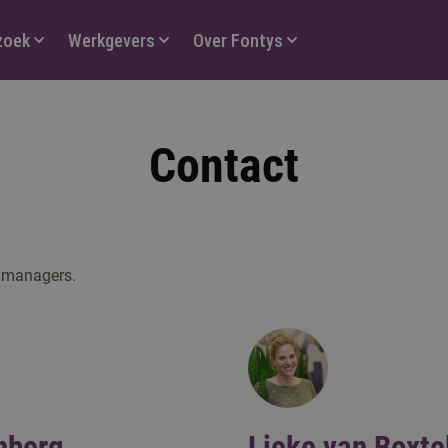
zoek
Werkgevers
Over Fontys
Contact
amanagers.
nberg
Lieke van Boxte