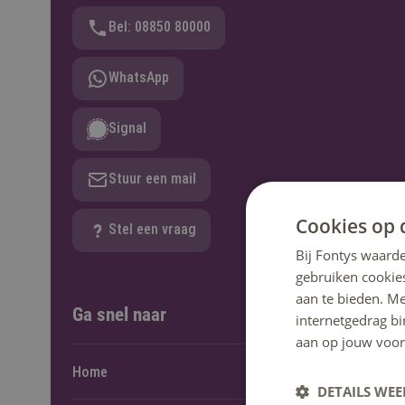
Bel: 08850 80000
WhatsApp
Signal
Stuur een mail
Cookies op 
Stel een vraag
Bij Fontys waarde
gebruiken cookie
aan te bieden. M
Ga snel naar
internetgedrag b
aan op jouw voor
Home
DETAILS WE