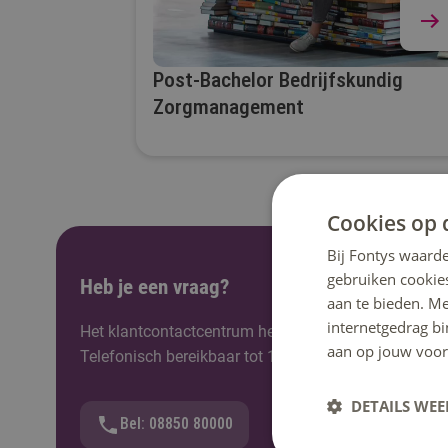
Post-Bachelor Bedrijfskundig
Zorgmanagement
Cookies op 
Bij Fontys waarde
gebruiken cookie
Heb je een vraag?
aan te bieden. M
internetgedrag b
Het klantcontactcentrum helpt je graag verder. Berei
aan op jouw voor
Telefonisch bereikbaar tot 12:30u.
DETAILS WE
Bel: 08850 80000