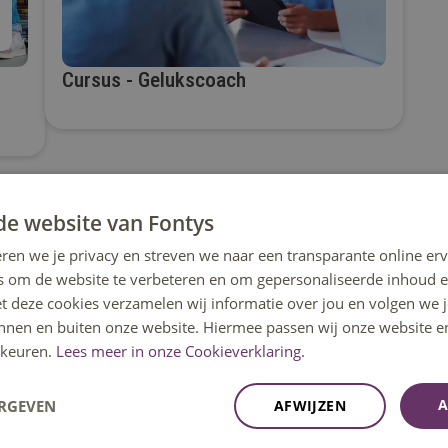
Cursus - Gelukscoach
de website van Fontys
ren we je privacy en streven we naar een transparante online erv
s om de website te verbeteren en om gepersonaliseerde inhoud e
et deze cookies verzamelen wij informatie over jou en volgen we
innen en buiten onze website. Hiermee passen wij onze website e
kbaar op ma t/m vrij 08:30u – 17:00u uur.
keuren.
Lees meer in onze Cookieverklaring.
A
ERGEVEN
AFWIJZEN