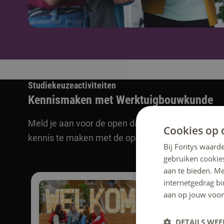
Studiekeuzeactiviteiten
Kennismaken met Werktuigbouwkunde
Meld je aan voor de open dag, een online voorlich
Cookies op 
kennis te maken met de opleiding.
Bij Fontys waarde
gebruiken cookie
aan te bieden. M
internetgedrag b
aan op jouw voor
DETAILS WE