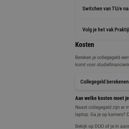
Direct instroombaar
je diploma te laten waa
Switchen van TU/e na
Basiscursus Wiskunde
niveau B2.
Al even geen wiskunde
avond in de week les bi
Volg je het vak Prakt
Wil je je passie voor 
Opfriscursus Wiskund
niet helemaal bij je? 
Kosten
combineren we theorie m
Wil je je wiskunde eve
Heb je niet het juiste 
werkveld. Daarnaast kri
korte opfriscursus
.
Bereken je collegegeld ee
september 2026? Neem 
te gaan.
komt voor studiefinancier
toelatingseisen.
Met jouw ervaring heb 
Je kunt vrijstellingen 
Collegegeld berekenen
zodat je minimale studi
doorstromen naar een 
Aan welke kosten moet j
de TU/e volgen.
Naast collegegeld zijn er 
Voor meer info, neem 
laptop. Ga je op kamers? D
Bekijk op DUO of je in aan