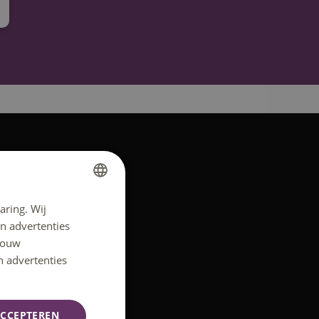
aring. Wij
DUTCH
n advertenties
ENGLISH
 jouw
n advertenties
CCEPTEREN