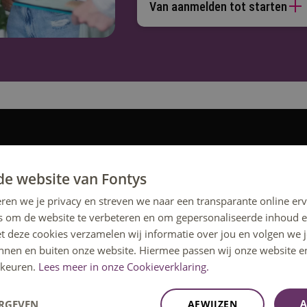
Van aanmelden tot starten
ting of één van de andere activiteiten om
de website van Fontys
ren we je privacy en streven we naar een transparante online erv
s om de website te verbeteren en om gepersonaliseerde inhoud e
et deze cookies verzamelen wij informatie over jou en volgen we
innen en buiten onze website. Hiermee passen wij onze website e
keuren.
Lees meer in onze Cookieverklaring.
A
ERGEVEN
AFWIJZEN