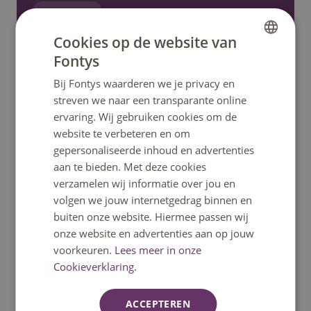
Signal
Cookies op de website van
Stuur een mail
Fontys
DUTCH
Bij Fontys waarderen we je privacy en
ENGLISH
Stel een vraag
streven we naar een transparante online
ervaring. Wij gebruiken cookies om de
website te verbeteren en om
gepersonaliseerde inhoud en advertenties
Ga snel naar
aan te bieden. Met deze cookies
verzamelen wij informatie over jou en
volgen we jouw internetgedrag binnen en
Home
buiten onze website. Hiermee passen wij
onze website en advertenties aan op jouw
Opleidingen
voorkeuren.
Lees meer in onze
Cookieverklaring.
Minoren
ACCEPTEREN