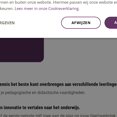
innen en buiten onze website. Hiermee passen wij onze website e
jouw (vak)kennis en vaardigheden o
keuren.
Lees meer in onze Cookieverklaring.
begeleiden en evalueren.
A
ERGEVEN
AFWIJZEN
Ontdek jouw opleiding
 kennis het beste kunt overbrengen aan verschillende leerlinge
 je pedagogische en didactische vaardigheden.
n innovatie te vertalen naar het onderwijs.
af de eerste periode zelf mee aan de slag op jouw (leer)werkplek.