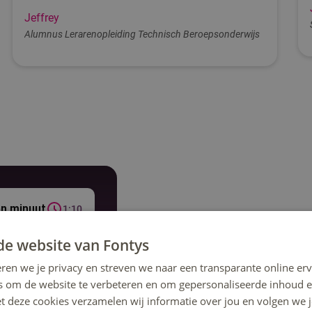
Jeffrey
Alumnus Lerarenopleiding Technisch Beroepsonderwijs
en minuut
1:10
Jouw opleiding
de website van Fontys
Word docent in jouw tech
ren we je privacy en streven we naar een transparante online erv
s om de website te verbeteren en om gepersonaliseerde inhoud e
Tijdens de verkorte hbo-opleiding L
et deze cookies verzamelen wij informatie over jou en volgen we
stap voor stap tot een bekwame doc