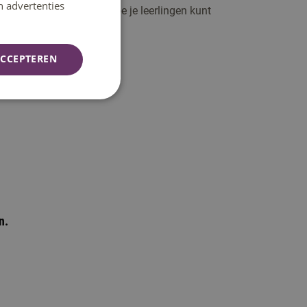
n advertenties
verdraagt. Je ontdekt hoe je leerlingen kunt
CCEPTEREN
n.