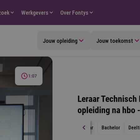
zoek
Werkgevers
Over Fontys
Jouw opleiding
Jouw toekomst
1:07
Leraar Technisch
opleiding na hbo 
1 jaar
Bachelor
Deelt