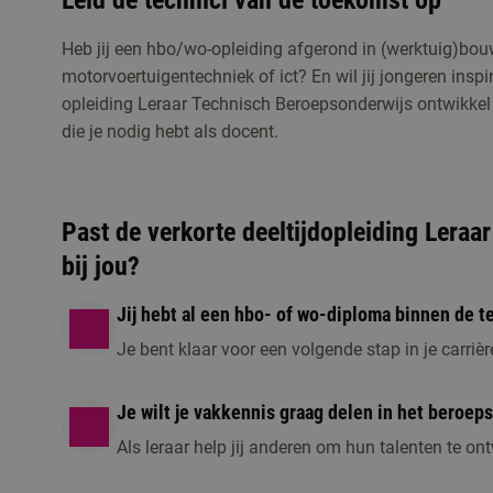
Leid de technici van de toekomst op
Heb jij een hbo/wo-opleiding afgerond in (werktuig)bou
Studiekeuzeactiviteiten
motorvoertuigentechniek of ict? En wil jij jongeren insp
opleiding Leraar Technisch Beroepsonderwijs ontwikkel
die je nodig hebt als docent.
Past de verkorte deeltijdopleiding Lera
bij jou?
Jij hebt al een hbo- of wo-diploma binnen de t
Je bent klaar voor een volgende stap in je carrièr
Je wilt je vakkennis graag delen in het beroep
Als leraar help jij anderen om hun talenten te on