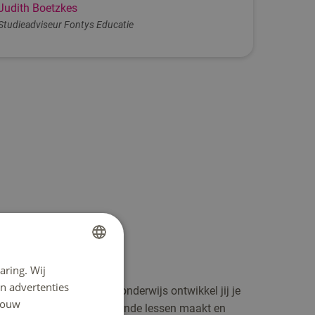
Judith Boetzkes
Studieadviseur Fontys Educatie
nische vakgebied
aring. Wij
DUTCH
n advertenties
eraar Technisch Beroepsonderwijs ontwikkel jij je
ENGLISH
 jouw
ent. Je leert hoe je boeiende lessen maakt en