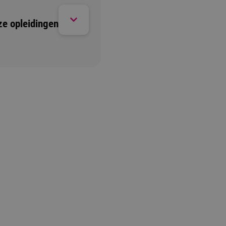
ze opleidingen
d. Wil je toch graag langskomen of heb je