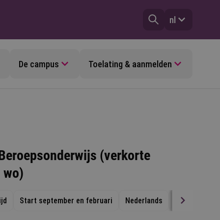
nl
De campus
Toelating & aanmelden
 Beroepsonderwijs (verkorte
- wo)
ijd
Start september en februari
Nederlands
Eindhoven