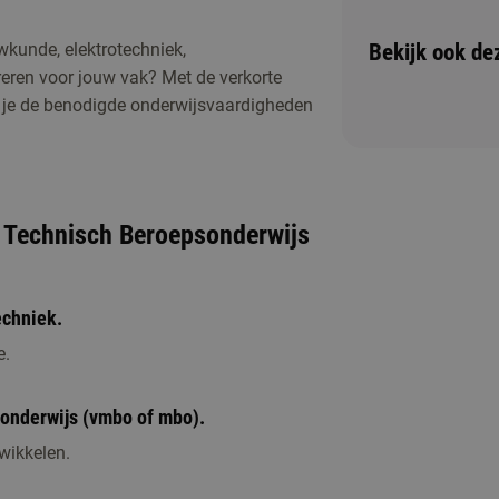
Bekijk ook de
wkunde, elektrotechniek,
Er zijn op dit moment geen activiteiten geplan
ireren voor jouw vak? Met de verkorte
een vraag? Neem dan contact met ons op.
 je de benodigde onderwijsvaardigheden
ar Technisch Beroepsonderwijs
echniek.
e.
sonderwijs (vmbo of mbo).
twikkelen.