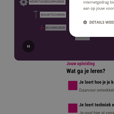
internetgedrag b
aan op jouw voor
DETAILS WE
Jouw opleiding
Wat ga je leren?
Je leert hoe je je
Daarvoor ontwikkel
Je leert techniek e
Je gaat hier al van