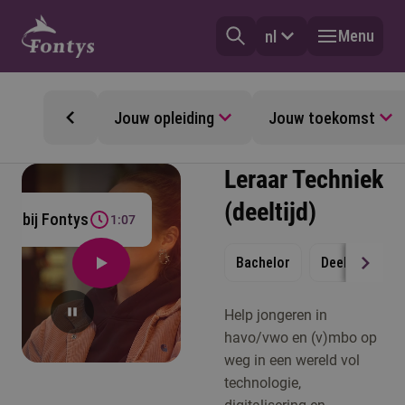
Menu
nl
Jouw opleiding
Jouw toekomst
Leraar Techniek
(deeltijd)
 je bij Fontys
1:07
Bachelor
Deeltijd
S
Help jongeren in
havo/vwo en (v)mbo op
weg in een wereld vol
technologie,