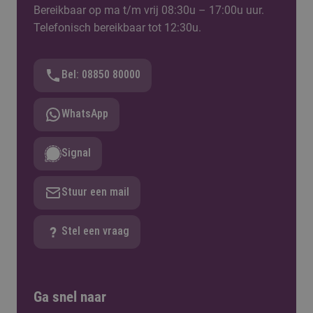
Bereikbaar op ma t/m vrij 08:30u – 17:00u uur.
verschillende activiteiten en (leer)doelen
Telefonisch bereikbaar tot 12:30u.
herken.
Bel: 08850 80000
WhatsApp
Signal
Stuur een mail
Stel een vraag
Ga snel naar