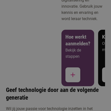
digitalisering en
innovatie. Gebruik jouw
kennis en ervaring en
word leraar techniek.
Hoe werkt
Ken
aanmelden?
Open
meer
Bekijk de
stappen
Geef technologie door aan de volgende
generatie
Studiekeuzeactiviteiten
Kennismaken met
Wil jij jouw passie voor technologie inzetten in het