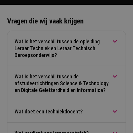
Vragen die wij vaak krijgen
Wat is het verschil tussen de opleiding
Leraar Techniek en Leraar Technisch
Beroepsonderwijs?
Wat is het verschil tussen de
De opleiding tot Leraar Techniek is gericht op het
afstudeerrichtingen Science & Technology
voortgezet onderwijs en heeft een brede focus op
en Digitale Geletterdheid en Informatica?
techniek, met speciale aandacht voor Science &
Technology en Digitale Geletterdheid &
Informatica. Bij de opleiding tot
Leraar Technisch
Wat doet een techniekdocent?
Science & Technology (S&T) en Digitale
Beroepsonderwijs
kies je voor een specifiek
geletterdheid en Informatica (D&I) zijn twee
vakgebied binnen het (v)mbo, zoals Artificial
kanten van dezelfde medaille. Met een technische
Intelligence (AI), Produceren, Installeren en