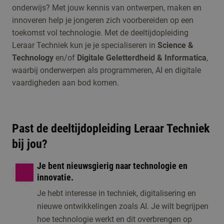
onderwijs? Met jouw kennis van ontwerpen, maken en
Leraar Techniek
innoveren help je jongeren zich voorbereiden op een
toekomst vol technologie. Met de deeltijdopleiding
Meld je aan voor de
Leraar Techniek kun je je specialiseren in
Science &
open dag, een online
Technology
en/of
Digitale Geletterdheid & Informatica
,
Open dag/ avond
voorlichting of één
waarbij onderwerpen als programmeren, AI en digitale
1 moment beschikbaar
van de andere
vaardigheden aan bod komen.
activiteiten om kennis
te maken met de
opleiding.
Past de deeltijdopleiding Leraar Techniek
bij jou?
Je bent nieuwsgierig naar technologie en
innovatie.
Je hebt interesse in techniek, digitalisering en
nieuwe ontwikkelingen zoals AI. Je wilt begrijpen
hoe technologie werkt en dit overbrengen op