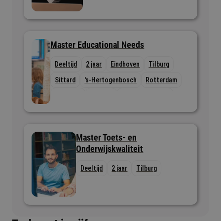
Master Educational Needs
Deeltijd
2 jaar
Eindhoven
Tilburg
Sittard
's-Hertogenbosch
Rotterdam
Nijmegen
Utrecht
Bergen op Zoom
Master Toets- en
Onderwijskwaliteit
Deeltijd
2 jaar
Tilburg