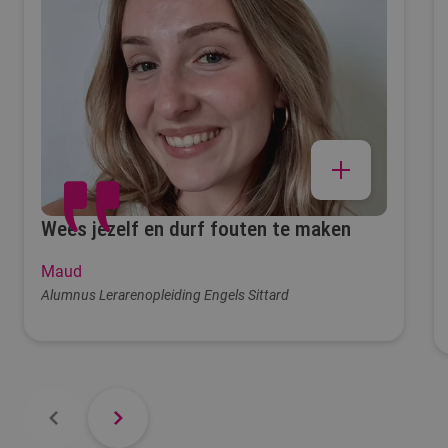
3.7
studenttevredenheid,
1 (zeer ontevreden) -
5 (zeer tevreden)
Wees jezelf en durf fouten te maken
15.2
Maud
Alumnus Lerarenopleiding Engels Sittard
behaalt een diploma
voor deze opleiding