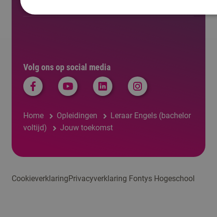
Regelingen, statuten en reglementen
Volg ons op social media
Home
Opleidingen
Leraar Engels (bachelor
voltijd)
Jouw toekomst
Cookieverklaring
Privacyverklaring Fontys Hogeschool