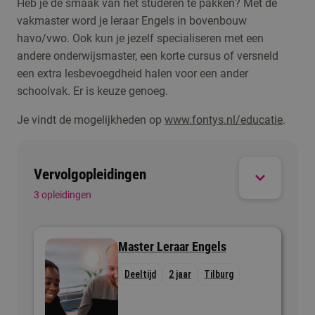
Heb je de smaak van het studeren te pakken? Met de
Dan is een toekomst als freelancer iets voor jou.
als ontwikkelaar iets voor jou. Je doet onderzoek,
vakmaster word je leraar Engels in bovenbouw
Jij kiest zelf waar je werkt, bijvoorbeeld als
geeft advies én controleert of het onderwijs van
havo/vwo. Ook kun je jezelf specialiseren met een
taaltrainer of schrijver. Dat kan namelijk overal,
goede kwaliteit is.
andere onderwijsmaster, een korte cursus of versneld
van Azië tot Zuid-Amerika.
een extra lesbevoegdheid halen voor een ander
schoolvak. Er is keuze genoeg.
Je vindt de mogelijkheden op
www.fontys.nl/educatie
.
Vervolgopleidingen
3 opleidingen
Master Leraar Engels
Deeltijd
2 jaar
Tilburg