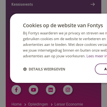
Kennisevents
Onderzoek en lectoraat
Cookies op de website van Fontys
Bij Fontys waarderen we je privacy en streven we n
Nieuws en pers
gebruiken cookies om de website te verbeteren en
advertenties aan te bieden. Met deze cookies verza
Regelingen, statuten en reglementen
we jouw internetgedrag binnen en buiten onze web
advertenties aan op jouw voorkeuren.
Lees meer in
DETAILS WEERGEVEN
A
Volg ons op social media
Home
Opleidingen
Leraar Economie