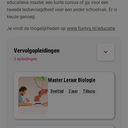
educatieve master, een korte cursus of ga voor een
groep, precies wat je tijdens de opleiding hebt
tweede lesbevoegdheid voor een ander schoolvak. Er is
geleerd.
keuze genoeg.
Je vindt de mogelijkheden op
www.fontys.nl/educatie
.
Vervolgopleidingen
3 opleidingen
Master Leraar Biologie
Deeltijd
2 jaar
Tilburg