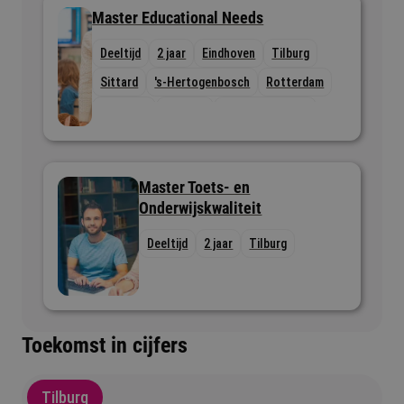
Master Educational Needs
Deeltijd
2 jaar
Eindhoven
Tilburg
Sittard
's-Hertogenbosch
Rotterdam
Nijmegen
Utrecht
Bergen op Zoom
Master Toets- en
Onderwijskwaliteit
Deeltijd
2 jaar
Tilburg
Toekomst in cijfers
Tilburg