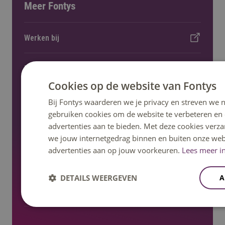
Meer Fontys
Werken bij
Locaties
Cookies op de website van Fontys
Kennisevents
Bij Fontys waarderen we je privacy en streven we n
gebruiken cookies om de website te verbeteren en
advertenties aan te bieden. Met deze cookies verza
Onderzoek en lectoraat
we jouw internetgedrag binnen en buiten onze web
advertenties aan op jouw voorkeuren.
Lees meer in
Nieuws en pers
DETAILS WEERGEVEN
A
Regelingen, statuten en reglementen