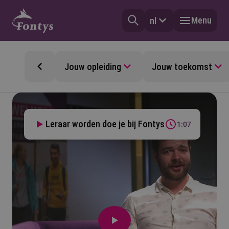
Menu
nl
Jouw opleiding
Jouw toekomst
Leraar worden doe je bij Fontys
1:07