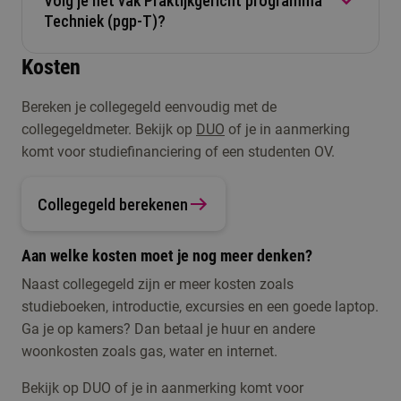
Volg je het vak Praktijkgericht programma
Heb je een buitenlands diploma? Ook daarmee
toelatingsonderzoek 21+
doen. Zo kijken we of je
Techniek (pgp-T)?
Natuur & Techniek
mag je soms beginnen met deze studie. Maar
toch kunt starten met deze opleiding.
Direct instroombaar
dan moeten we wél kijken of jouw diploma aan
Kosten
de eisen voldoet. Neem contact met ons op om je
Heb je niet het juiste vakkenpakket maar volg je
diploma te laten waarderen. Daarnaast is het ook
Bereken je collegegeld eenvoudig met de
wel het vak pgp-T en wil je starten in september
belangrijk dat je Nederlands spreekt op niveau
collegegeldmeter. Bekijk op
DUO
of je in aanmerking
2026? Neem contact met ons op via e-mail,
B2.
komt voor studiefinanciering of een studenten OV.
mogelijk voldoe je dan ook aan de
toelatingseisen.
Collegegeld berekenen
Aan welke kosten moet je nog meer denken?
Naast collegegeld zijn er meer kosten zoals
studieboeken, introductie, excursies en een goede laptop.
Ga je op kamers? Dan betaal je huur en andere
woonkosten zoals gas, water en internet.
Bekijk op DUO of je in aanmerking komt voor