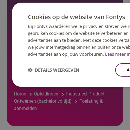
Nieuws en pers
Cookies op de website van Fontys
Regelingen, statuten en reglementen
Bij Fontys waarderen we je privacy en streven we n
gebruiken cookies om de website te verbeteren en
advertenties aan te bieden. Met deze cookies verza
we jouw internetgedrag binnen en buiten onze web
advertenties aan op jouw voorkeuren.
Lees meer in
Volg ons op social media
DETAILS WEERGEVEN
A
Home
Opleidingen
Industrieel Product
Ontwerpen (bachelor voltijd)
Toelating &
aanmelden