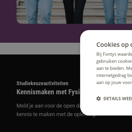
Cookies op 
Bij Fontys waarde
gebruiken cookie
aan te bieden. M
internetgedrag b
aan op jouw voor
Studiekeuzeactiviteiten
Kennismaken met Fysiotherapie
DETAILS WE
Meld je aan voor de open dag, een online voorlich
kennis te maken met de opleiding.