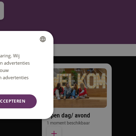
aring. Wij
DUTCH
n advertenties
ENGLISH
 jouw
n advertenties
CCEPTEREN
Open dag/ avond
1 moment beschikbaar