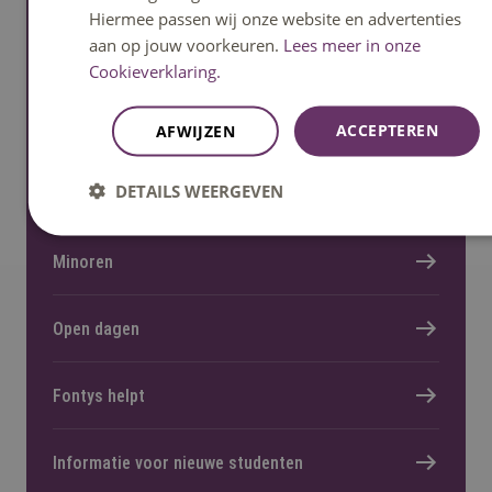
Hiermee passen wij onze website en advertenties
aan op jouw voorkeuren.
Lees meer in onze
Ga snel naar
Cookieverklaring.
Home
ACCEPTEREN
AFWIJZEN
DETAILS WEERGEVEN
Opleidingen
Minoren
Open dagen
Fontys helpt
Informatie voor nieuwe studenten