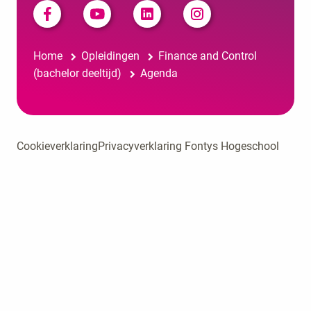
Home
Opleidingen
Finance and Control
(bachelor deeltijd)
Agenda
Cookieverklaring
Privacyverklaring Fontys Hogeschool