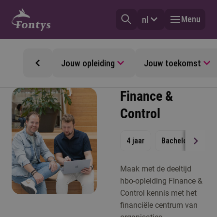
Menu
nl
Jouw opleiding
Jouw toekomst
Finance &
Control
4 jaar
Bachelor
Dee
Maak met de deeltijd
hbo-opleiding Finance &
Control kennis met het
financiële centrum van