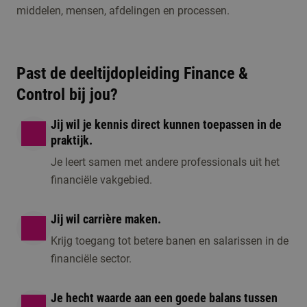
middelen, mensen, afdelingen en processen.
open dag, een online
Open dag/ avond
voorlichting of één
1 moment beschikbaar
van de andere
Past de deeltijdopleiding Finance &
activiteiten om kennis
Control bij jou?
te maken met de
opleiding.
Jij wil je kennis direct kunnen toepassen in de
praktijk.
Je leert samen met andere professionals uit het
financiële vakgebied.
Jij wil carrière maken.
Krijg toegang tot betere banen en salarissen in de
financiële sector.
Je hecht waarde aan een goede balans tussen