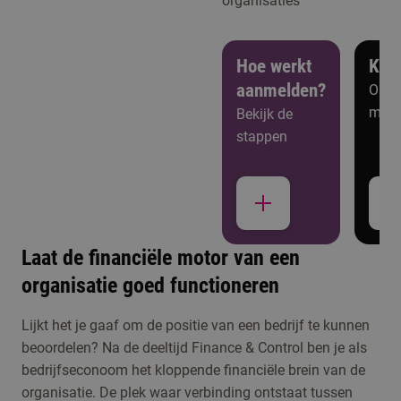
organisaties
Hoe werkt
Ken
aanmelden?
Open
meer
Bekijk de
stappen
Laat de financiële motor van een
organisatie goed functioneren
Studiekeuzeactiviteiten
Kennismaken met
Lijkt het je gaaf om de positie van een bedrijf te kunnen
beoordelen? Na de deeltijd Finance & Control ben je als
Finance & Control
bedrijfseconoom het kloppende financiële brein van de
organisatie. De plek waar verbinding ontstaat tussen
Meld je aan voor de