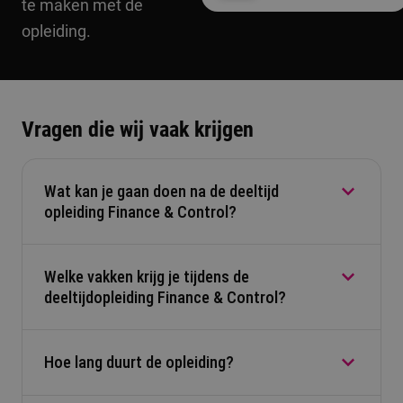
te maken met de
opleiding.
Vragen die wij vaak krijgen
Wat kan je gaan doen na de deeltijd
opleiding Finance & Control?
Welke vakken krijg je tijdens de
Je kan aan het werk in diverse functies in het
deeltijdopleiding Finance & Control?
bedrijfsleven, bij de overheid of non-
profitorganisaties. Denk aan beroepen zoals
financial controller, business controller, risk
Hoe lang duurt de opleiding?
Bij deze opleiding werken we met thema’s.
manager, management accountant, finance
Bijvoorbeeld het voeren van een administratie, het
manager of projectcontroller.