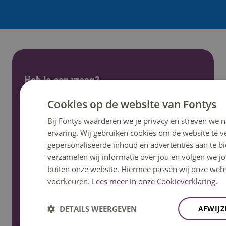
Heb je een vraag?
Cookies op de website van Fontys
Het klantcontactcentrum helpt je graag verder.
Bereikbaar op ma t/m vrij 08:30u – 17:00u uur.
Bij Fontys waarderen we je privacy en streven we n
Telefonisch bereikbaar tot 12:30u.
ervaring. Wij gebruiken cookies om de website te 
gepersonaliseerde inhoud en advertenties aan te b
verzamelen wij informatie over jou en volgen we j
Bel: 08850 80000
buiten onze website. Hiermee passen wij onze webs
voorkeuren.
Lees meer in onze Cookieverklaring.
WhatsApp
DETAILS WEERGEVEN
AFWIJZ
Signal