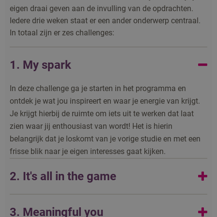
eigen draai geven aan de invulling van de opdrachten.
Iedere drie weken staat er een ander onderwerp centraal.
In totaal zijn er zes challenges:
1. My spark
In deze challenge ga je starten in het programma en
ontdek je wat jou inspireert en waar je energie van krijgt.
Je krijgt hierbij de ruimte om iets uit te werken dat laat
zien waar jij enthousiast van wordt! Het is hierin
belangrijk dat je loskomt van je vorige studie en met een
frisse blik naar je eigen interesses gaat kijken.
2. It's all in the game
In de tweede challenge duik je in jouw levensverhaal. Je
3. Meaningful you
gaat onderzoeken wat belangrijke onderdelen van je