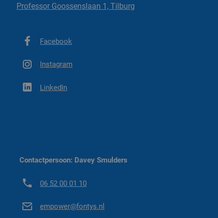
kost €600,- per challenge (3 weken).
Professor Goossenslaan 1, Tilburg
Facebook
Instagram
LinkedIn
Contactpersoon: Davey Smulders
06 52 00 01 10
empower@fontys.nl