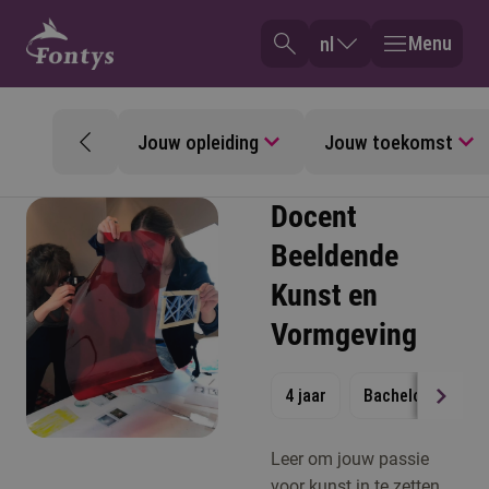
Menu
nl
Jouw opleiding
Jouw toekomst
Docent
Beeldende
Kunst en
Vormgeving
4 jaar
Bachelor
Vol
Leer om jouw passie
voor kunst in te zetten