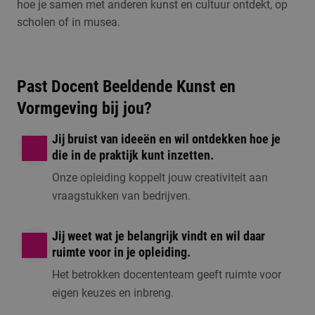
hoe je samen met anderen kunst en cultuur ontdekt, op
Kunst en
scholen of in musea.
Vormgeving
Open dag/ avond
Meld je aan voor de
Past Docent Beeldende Kunst en
1 moment beschikbaar
open dag, een online
Vormgeving bij jou?
voorlichting of één
van de andere
Jij bruist van ideeën en wil ontdekken hoe je
activiteiten om kennis
die in de praktijk kunt inzetten.
te maken met de
Onze opleiding koppelt jouw creativiteit aan
opleiding.
vraagstukken van bedrijven.
Jij weet wat je belangrijk vindt en wil daar
ruimte voor in je opleiding.
Het betrokken docententeam geeft ruimte voor
eigen keuzes en inbreng.