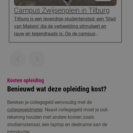
Campus Zwijsenplein in Tilburg
Tilburg is een levendige studentenstad; een ‘Stad
van Makers’ die de verbeelding stimuleert en
rauw en tegendraads is. Op de campus
Zwijsenplein vind je onze 17 kunstopleidingen op
het gebied van muziek, dans, theater, circus,
design, kunsteducatie en architectuur onder één
dak. Een unieke, bruisende en experimentele plek.
Studenten creëren hier, met kunst, de wereld van
morgen.
Kosten opleiding
Benieuwd wat deze opleiding kost?
Bereken je collegegeld eenvoudig met de
collegegeldmeter
. Naast collegegeld moet je ook
rekening houden met andere kosten zoals
studiemateriaal, een laptop en deelname aan de
introductie.