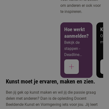
om anderen er ook voor
te inspireren.
Hoe werkt
Ken
aanmelden?
Open
meer
Bekijk de
stappen -
Deadline
aanmelden: 1
juli 2026
Kunst moet je ervaren, maken en zien.
Studiekeuzeactiviteiten
Ben jij gek op kunst maken en wil jij die passie graag
delen met anderen? Dan is de opleiding Docent
Kennismaken met
Beeldende Kunst en Vormgeving iets voor jou. Jij leert
Docent Beeldende