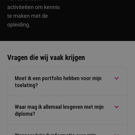
activiteiten om kennis
te maken met de
opleiding.
Vragen die wij vaak krijgen
Moet ik een portfolio hebben voor mijn
toelating?
Waar mag ik allemaal lesgeven met mijn
Ja. Je moet beeldend werk laten zien. Heb je nog
diploma?
geen portfolio of twijfel je of je genoeg werk
hebt? Dan kun je de pre-bachelor volgen. Die
duurt 12 zaterdagen. Je leert de opleiding kennen