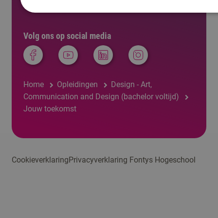
Volg ons op social media
Home
Opleidingen
Design - Art,
Communication and Design (bachelor voltijd)
Jouw toekomst
Cookieverklaring
Privacyverklaring Fontys Hogeschool