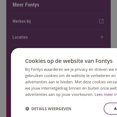
Meer Fontys
Werken bij
Locaties
Kennisevents
Cookies op de website van Fontys
Onderzoek en lectoraat
Bij Fontys waarderen we je privacy en streven we n
gebruiken cookies om de website te verbeteren en
advertenties aan te bieden. Met deze cookies verza
Nieuws en pers
we jouw internetgedrag binnen en buiten onze web
advertenties aan op jouw voorkeuren.
Lees meer in
Regelingen, statuten en reglementen
DETAILS WEERGEVEN
A