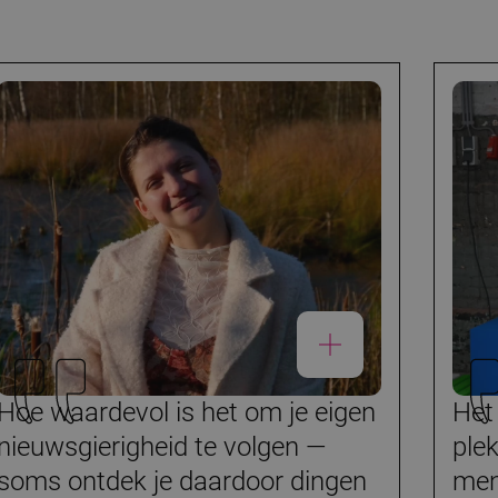
Hoe waardevol is het om je eigen
Het
nieuwsgierigheid te volgen —
ple
soms ontdek je daardoor dingen
men