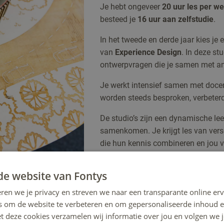
Je hebt ongeveer
20 uur les per w
besteed je
16 uur aan zelfstudie
.
In het tweede en derde jaar kies je 
van
Experience Design
. In deze st
ontwerpvragen die je samen met and
Je werkt intensief samen met doce
worden steeds besproken, verbeterd
De studio’s zijn een dynamische le
samenkomen. Je krijgt les van versc
die hun kennis combineren en jou 
de website van Fontys
ren we je privacy en streven we naar een transparante online erv
s om de website te verbeteren en om gepersonaliseerde inhoud e
et deze cookies verzamelen wij informatie over jou en volgen we