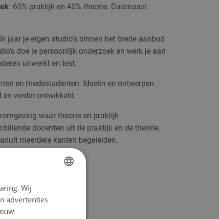
eek
: 60% praktijk en 40% theorie. Daarnaast
elk jaar je eigen studio’s binnen het brede aanbod
udio’s doe je persoonlijk onderzoek en werk je aan
eren uitwerkt en test.
nten en medestudenten. Ideeën en ontwerpen
 en verder ontwikkeld.
eromgeving waar theorie en praktijk
hillende docenten uit de praktijk en de theorie,
vanuit meerdere kanten begeleiden.
aring. Wij
DUTCH
n advertenties
ENGLISH
 jouw