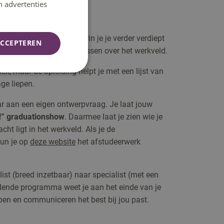
n advertenties
t is de afstudeerfase waarin je je verder verdiept
CCEPTEREN
ereid met workshops en lessen over het werkveld.
lek, maar de opleiding helpt je met een lijst van
ge liepen.
aar aan een eigen ontwerpvraag. Je laat jouw
!” graduationshow
. Daarmee laat je zien wie je
ht ligt in het werkveld. Als je de
un je op
deze website
het afstudeerwerk
ist (breed inzetbaar) naar specialist (met een
selende programma weet je aan het einde van je
en en communiceren het best bij jou past.