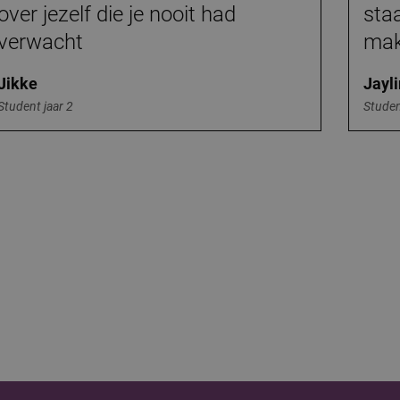
over jezelf die je nooit had
sta
verwacht
mak
Jikke
Jayli
Student jaar 2
Studen