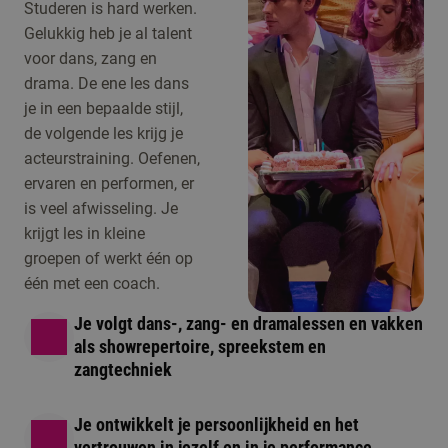
Studeren is hard werken.
Gelukkig heb je al talent
voor dans, zang en
drama. De ene les dans
je in een bepaalde stijl,
de volgende les krijg je
acteurstraining. Oefenen,
ervaren en performen, er
is veel afwisseling. Je
krijgt les in kleine
groepen of werkt één op
één met een coach.
Je volgt dans-, zang- en dramalessen en vakken
als showrepertoire, spreekstem en
zangtechniek
Je ontwikkelt je persoonlijkheid en het
vertrouwen in jezelf en in je performance