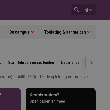
nl
De campus
Toelating & aanmelden
jd
Start februari en september
Nederlands
Eindhoven
urzame) mobiliteit? Ontdek de opleiding Automotive!
?
Kennismaken?
Open dagen en meer