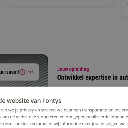
Jouw opleiding
uurzaam!
1:15
Ontwikkel expertise in au
Tijdens de opleiding Automotive lee
kennis breid je uit met specialistis
de website van Fontys
systemen en engineering methodiek
ren we je privacy en streven we naar een transparante online erv
internationale ervaring op, ga je je
s om de website te verbeteren en om gepersonaliseerde inhoud e
opleiding, of ga je je kennis en vaa
et deze cookies verzamelen wij informatie over jou en volgen we