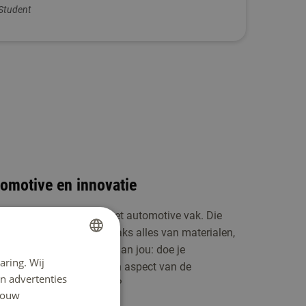
Student
tomotive en innovatie
r je eerst de basis van het automotive vak. Die
che vakken. Zo weet jij straks alles van materialen,
en. Daarna is de keuze aan jou: doe je
aring. Wij
DUTCH
 verder specialiseren in een aspect van de
n advertenties
rdigheden juist verbreden?
ENGLISH
 jouw