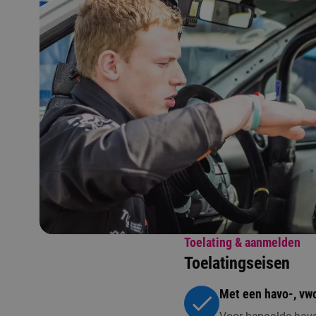
Toelating & aanmelden
Toelatingseisen
Met een havo-, vwo