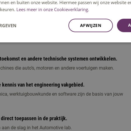
innen en buiten onze website. Hiermee passen wij onze website e
Ontdek jouw opleiding
keuren.
Lees meer in onze Cookieverklaring.
A
ERGEVEN
AFWIJZEN
 toekomst en andere technische systemen ontwikkelen.
achines die auto’s, motoren en andere voertuigen maken.
e kennis van het engineering vakgebied.
nica, werktuigbouwkunde en software zijn de basis van jouw
direct toepassen in de praktijk.
n aan de slag in het Automotive lab.