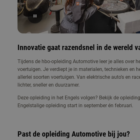
Innovatie gaat razendsnel in de wereld va
Tijdens de hbo-opleiding Automotive leer je alles over 
voertuigen. Je verdiept je in materialen, technieken en 
allerlei soorten voertuigen. Van elektrische auto's en ra
Studiekeuzeactiviteiten
lichter, sneller en duurzamer.
Kennismaken met Automotive
Deze opleiding in het Engels volgen? Bekijk de opleidin
Meld je aan voor de open dag, een online voorl
Engelstalige opleiding start in september én februari.
kennis te maken met de opleiding.
Past de opleiding Automotive bij jou?