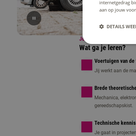
internetgedrag b
aan op jouw voor
DETAILS WE
Jouw opleiding
Wat ga je leren?
Voertuigen van de
Jij werkt aan de m
Brede theoretisch
Mechanica, elektro
gereedschapskist.
Technische kennis 
Je gaat in projecte