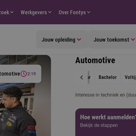
zoek
Werkgevers
Over Fontys
Jouw opleiding
Jouw toekomst
Automotive
utomotive
2:19
4 jaar
Bachelor
Volti
Interesse in techniek en (du
Hoe werkt aanmelden
Bekijk de stappen