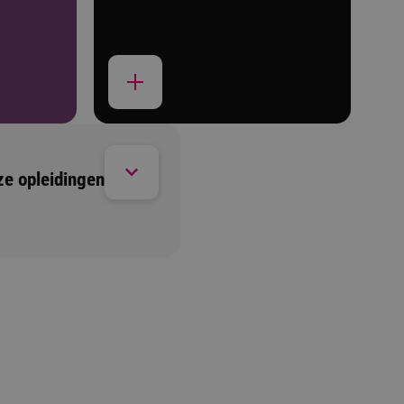
ze opleidingen
Open dag/ avond
1 moment beschikbaar