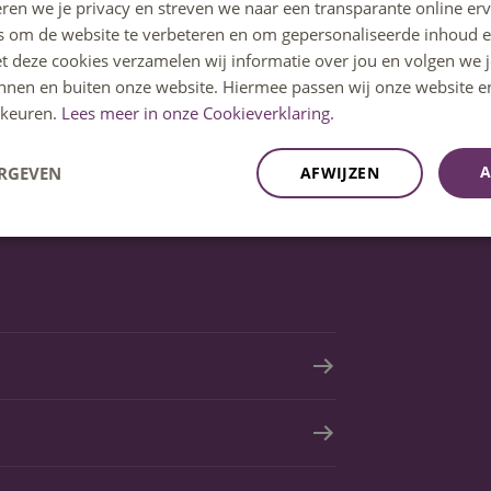
ren we je privacy en streven we naar een transparante online erv
s om de website te verbeteren en om gepersonaliseerde inhoud e
et deze cookies verzamelen wij informatie over jou en volgen we
innen en buiten onze website. Hiermee passen wij onze website e
keuren.
Lees meer in onze Cookieverklaring.
A
ERGEVEN
AFWIJZEN