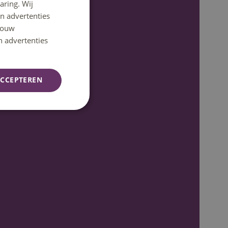
aring. Wij
DUTCH
n advertenties
ENGLISH
 jouw
n advertenties
CCEPTEREN