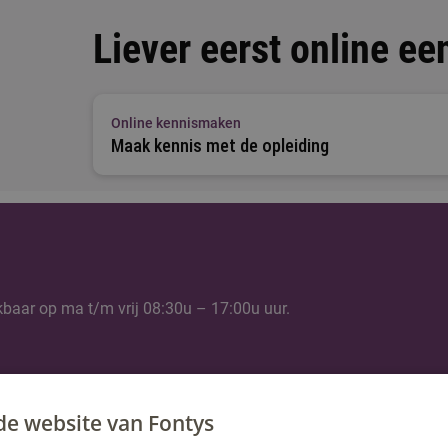
Liever eerst online ee
Online kennismaken
Maak kennis met de opleiding
kbaar op ma t/m vrij 08:30u – 17:00u uur.
de website van Fontys