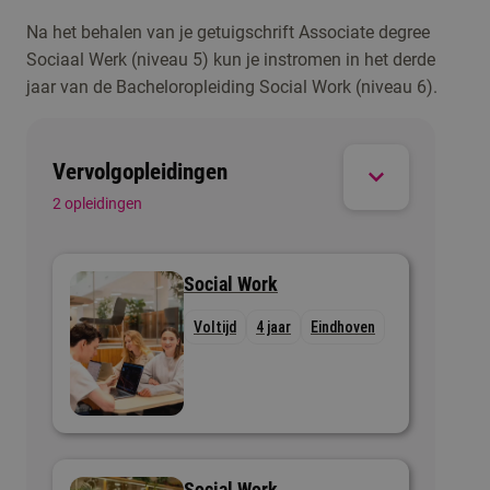
Je werft, begeleidt en motiveert vrijwilligers
Na het behalen van je getuigschrift Associate degree
binnen een organisatie of wijkproject. Je zorgt
Sociaal Werk (niveau 5) kun je instromen in het derde
dat iedereen zijn talent inzet op de juiste plek en
jaar van de Bacheloropleiding Social Work (niveau 6).
zich gewaardeerd voelt. Zo breng je mensen
samen en maak je projecten succesvol.
Vervolgopleidingen
2 opleidingen
Social Work
Voltijd
4 jaar
Eindhoven
Social Work