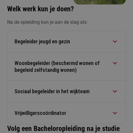
Welk werk kun je doen?
Na de opleiding kun je aan de slag als:
Begeleider jeugd en gezin
Woonbegeleider (beschermd wonen of
Je biedt praktische hulp aan ouders en kinderen
begeleid zelfstandig wonen)
en werkt samen met andere professionals, zoals
jeugdzorgwerkers of scholen.
Sociaal begeleider in het wijkteam
Je bent een coach in het dagelijks leven, die
mensen helpt stap voor stap zelfstandig te
worden.
Vrijwilligerscoördinator
Jij biedt praktische begeleiding, verwijst door en
denkt mee over oplossingen.
Volg een Bacheloropleiding na je studie