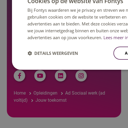
Cookies op de website van Fontys
Nieuws en pers
Bij Fontys waarderen we je privacy en streven we n
gebruiken cookies om de website te verbeteren en
advertenties aan te bieden. Met deze cookies verza
Regelingen, statuten en reglementen
we jouw internetgedrag binnen en buiten onze web
advertenties aan op jouw voorkeuren.
Lees meer in
DETAILS WEERGEVEN
A
Volg ons op social media
Home
Opleidingen
Ad Sociaal werk (ad
voltijd)
Jouw toekomst