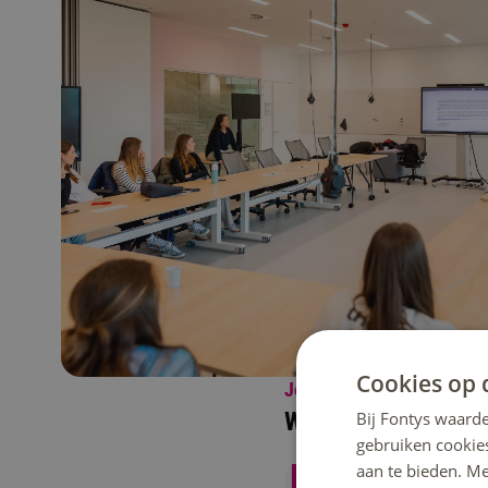
Cookies op 
Jouw opleiding
Wat ga je leren?
Bij Fontys waarde
gebruiken cookie
Theorie zoals agog
aan te bieden. M