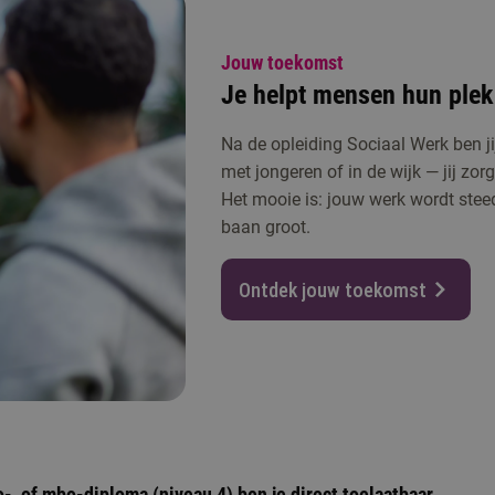
Jouw toekomst
Je helpt mensen hun plek
Na de opleiding Sociaal Werk ben ji
met jongeren of in de wijk — jij zor
Het mooie is: jouw werk wordt steed
baan groot.
Ontdek jouw toekomst
-, of mbo-diploma (niveau 4) ben je direct toelaatbaar.