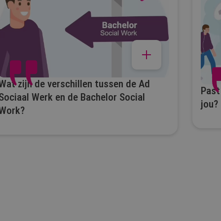
Wat zijn de verschillen tussen de Ad
Past
Sociaal Werk en de Bachelor Social
jou?
Work?