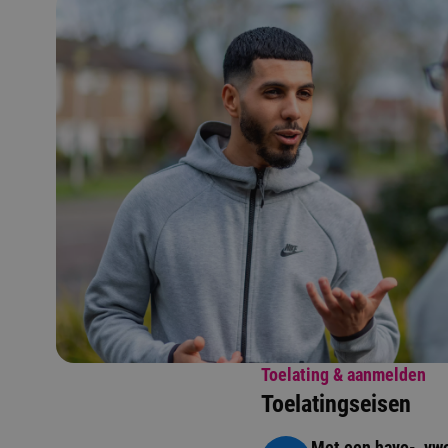
Toelating & aanmelden
Toelatingseisen
Met een havo-, vwo