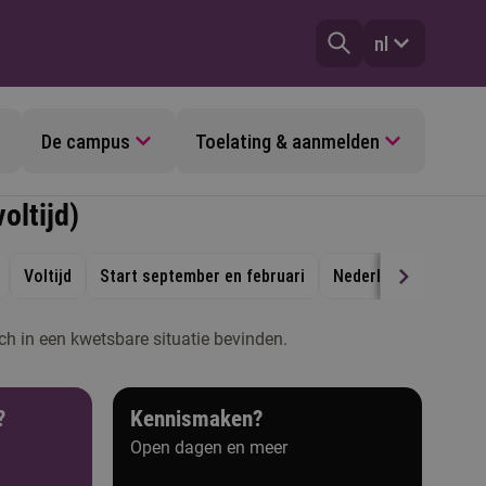
nl
De campus
Toelating & aanmelden
oltijd)
Voltijd
Start september en februari
Nederlands
Eindh
ich in een kwetsbare situatie bevinden.
?
Kennismaken?
Open dagen en meer