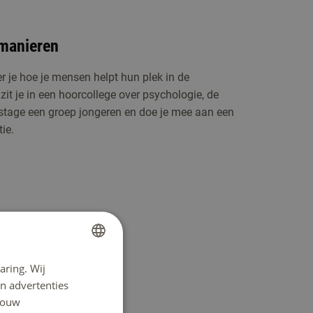
 manieren
er je hoe je mensen helpt hun plek in de
it je in een hoorcollege over psychologie, de
e stage een groep jongeren en doe je mee aan een
ie.
aring. Wij
DUTCH
n advertenties
ENGLISH
 jouw