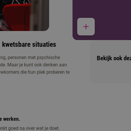
 kwetsbare situaties
Bekijk ook de
ing, personen met psychische
Er zijn op dit moment geen activiteiten geplan
de. Maar je kunt ook denken aan
een vraag? Neem dan contact met ons op.
euwkomers die hun plek proberen te
te werken.
enkt goed na over wat je doet.