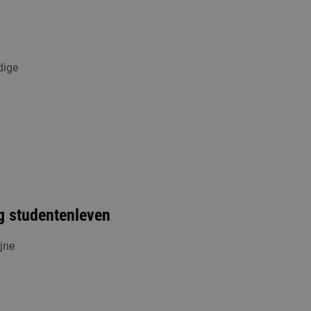
dige
ig studentenleven
jne