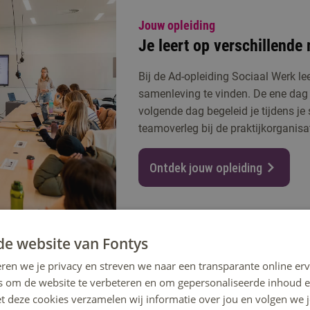
Jouw opleiding
Je leert op verschillende
Bij de Ad-opleiding Sociaal Werk le
samenleving te vinden. De ene dag z
volgende dag begeleid je tijdens j
teamoverleg bij de praktijkorganisat
Ontdek jouw opleiding
de website van Fontys
ren we je privacy en streven we naar een transparante online erv
s om de website te verbeteren en om gepersonaliseerde inhoud e
iek, psychologie, sociologie en ethiek.
et deze cookies verzamelen wij informatie over jou en volgen we