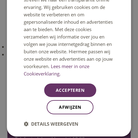
Ben jij op zoek naar een interessant
ervaring. Wij gebruiken cookies om de
onderzoeksvraagstuk voor je afstuderen? Wil jij met
website te verbeteren en om
jouw onderzoek bijdragen aan een groter praktijkgericht
gepersonaliseerde inhoud en advertenties
onderzoek? Kijk dan hieronder naar de vacatures die nog
aan te bieden. Met deze cookies
open staan!
verzamelen wij informatie over jou en
volgen we jouw internetgedrag binnen en
Onderzoeksvraagstuk 1
buiten onze website. Hiermee passen wij
Onderzoeksvraagstuk 2
onze website en advertenties aan op jouw
Mocht je vragen hebben, neem dan contact op met
voorkeuren.
Lees meer in onze
Mariëlle Rosendaal (
lectoraattalent@fontys.nl
)
Cookieverklaring.
ACCEPTEREN
AFWIJZEN
Heb je een vraag?
DETAILS WEERGEVEN
Het klantcontactcentrum helpt je graag verder.
Bereikbaar op ma t/m vrij 08:30u – 17:00u uur.