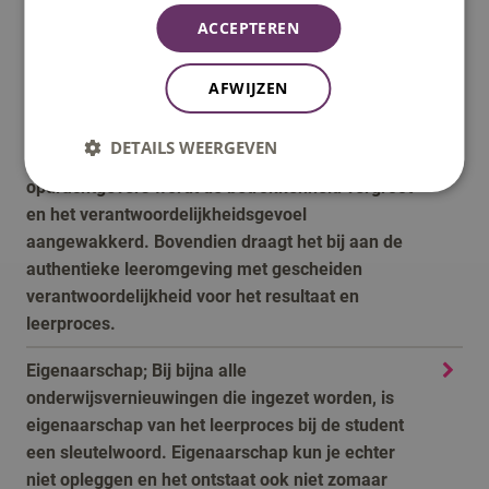
rijkere leeromgeving en lokt nieuwe leervragen uit.
ACCEPTEREN
Venijnig vraagstuk; Een vraagstuk dat uitdaagt om
in actie te komen. Door zelf te kiezen voor
AFWIJZEN
vraagstukken wordt de betrokkenheid vergroot.
DETAILS WEERGEVEN
Opdrachtgever; Door te werken met externe
opdrachtgevers wordt de betrokkenheid vergroot
en het verantwoordelijkheidsgevoel
aangewakkerd. Bovendien draagt het bij aan de
authentieke leeromgeving met gescheiden
verantwoordelijkheid voor het resultaat en
leerproces.
Eigenaarschap; Bij bijna alle
onderwijsvernieuwingen die ingezet worden, is
eigenaarschap van het leerproces bij de student
een sleutelwoord. Eigenaarschap kun je echter
niet opleggen en het ontstaat ook niet zomaar