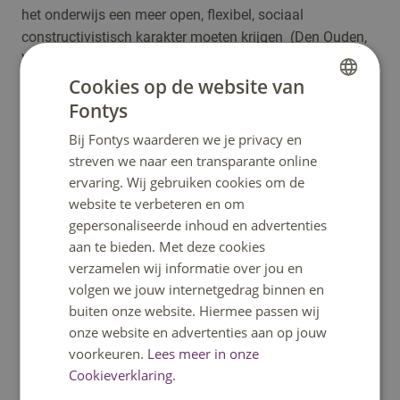
het onderwijs een meer open, flexibel, sociaal
constructivistisch karakter moeten krijgen (Den Ouden,
Valkenburg en Den Brok, 2014).
Cookies op de website van
In de huidige samenleving moeten werkgevers en –
Fontys
DUTCH
nemers namelijk kunnen omgaan met een massa aan
Bij Fontys waarderen we je privacy en
informatie, leren om hun eigen keuzes te maken,
ENGLISH
streven we naar een transparante online
verantwoordelijkheden kunnen nemen, leren te leren,
ervaring. Wij gebruiken cookies om de
kritische analyses kunnen maken en zo verder (Dochy,
website te verbeteren en om
Berghmans, Koenen, & Segers, 2015). We hebben de
gepersonaliseerde inhoud en advertenties
belangrijkste aspecten benoemd als professioneel
aan te bieden. Met deze cookies
vermogen (vermogen tot eigenaarschap, adaptief
verzamelen wij informatie over jou en
vermogen, creeërend vermogen, innovatief vermogen en
volgen we jouw internetgedrag binnen en
kritisch vermogen).
buiten onze website. Hiermee passen wij
Werkende principes achter SEAL verder uitgewerkt:
onze website en advertenties aan op jouw
voorkeuren.
Lees meer in onze
Organisatie; Studenten werken in
Cookieverklaring.
zelforganiserende groepen. Dit draagt bij aan een