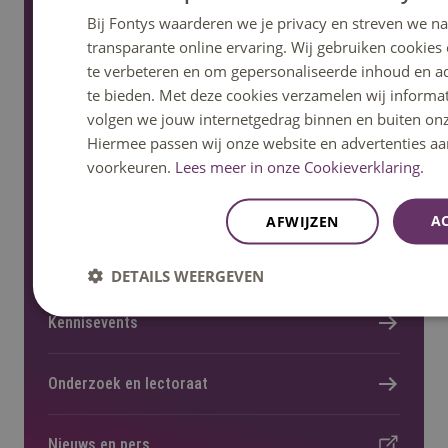
Informatie voor nieuwe studenten
Bij Fontys waarderen we je privacy en streven we n
transparante online ervaring. Wij gebruiken cookie
te verbeteren en om gepersonaliseerde inhoud en a
te bieden. Met deze cookies verzamelen wij informat
volgen we jouw internetgedrag binnen en buiten onz
Meer Fontys
Hiermee passen wij onze website en advertenties a
voorkeuren.
Lees meer in onze Cookieverklaring.
Werken bij
A
AFWIJZEN
Locaties
DETAILS WEERGEVEN
Kennisevents
Onderzoek en lectoraat
Nieuws en pers