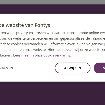
de website van Fontys
kbaar op ma t/m vrij 08:30u – 17:00u uur.
ren we je privacy en streven we naar een transparante online erv
s om de website te verbeteren en om gepersonaliseerde inhoud e
et deze cookies verzamelen wij informatie over jou en volgen we
innen en buiten onze website. Hiermee passen wij onze website e
keuren.
Lees meer in onze Cookieverklaring.
A
ERGEVEN
AFWIJZEN