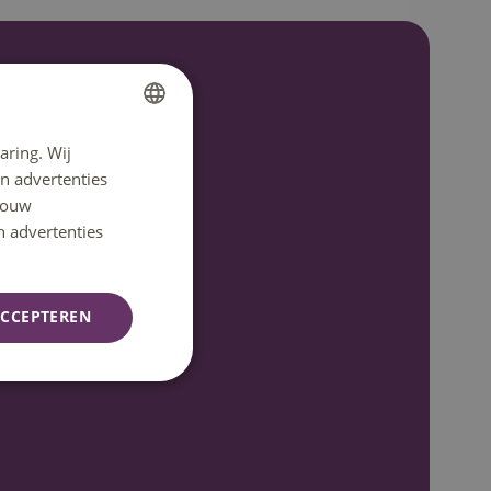
aring. Wij
DUTCH
n advertenties
ENGLISH
 jouw
n advertenties
CCEPTEREN