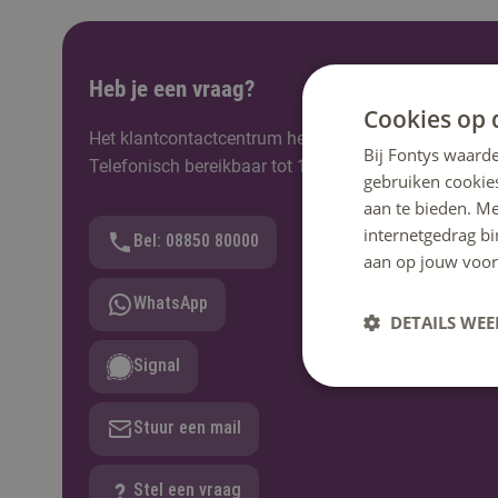
Heb je een vraag?
Cookies op 
Het klantcontactcentrum helpt je graag verder. Berei
Bij Fontys waarde
Telefonisch bereikbaar tot 12:30u.
gebruiken cookie
aan te bieden. M
internetgedrag b
Bel: 08850 80000
aan op jouw voor
WhatsApp
DETAILS WE
Signal
Stuur een mail
Stel een vraag