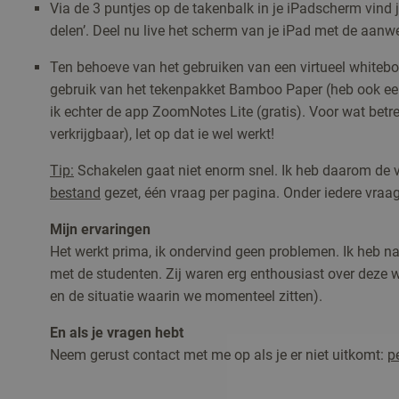
Via de 3 puntjes op de takenbalk in je iPadscherm vind j
delen’. Deel nu live het scherm van je iPad met de aanw
Ten behoeve van het gebruiken van een virtueel whitebo
gebruik van het tekenpakket Bamboo Paper (heb ook ee
ik echter de app ZoomNotes Lite (gratis). Voor wat betr
verkrijgbaar), let op dat ie wel werkt!
Tip:
Schakelen gaat niet enorm snel. Ik heb daarom de 
bestand
gezet, één vraag per pagina. Onder iedere vraa
Mijn ervaringen
Het werkt prima, ik ondervind geen problemen. Ik heb na
met de studenten. Zij waren erg enthousiast over deze 
en de situatie waarin we momenteel zitten).
En als je vragen heb
t
Neem gerust contact met me op als je er niet uitkomt:
p