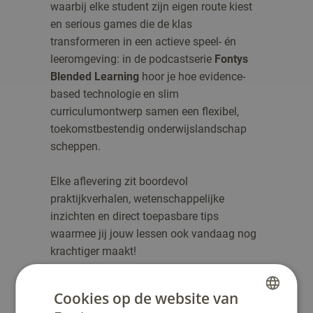
waarbij elke student zijn eigen route kiest
en serious games die de klas
transformeren in een actieve speel- én
leeromgeving: in de podcastserie
Fontys
Blended Learning
hoor je hoe evidence-
based technologie en slim
curriculumontwerp samen een flexibel,
toekomstbestendig onderwijslandschap
scheppen.
Elke aflevering zit boordevol
praktijkverhalen, wetenschappelijke
inzichten en direct toepasbare tips
waarmee jij jouw lessen ook vandaag nog
krachtiger maakt!
Cookies op de website van