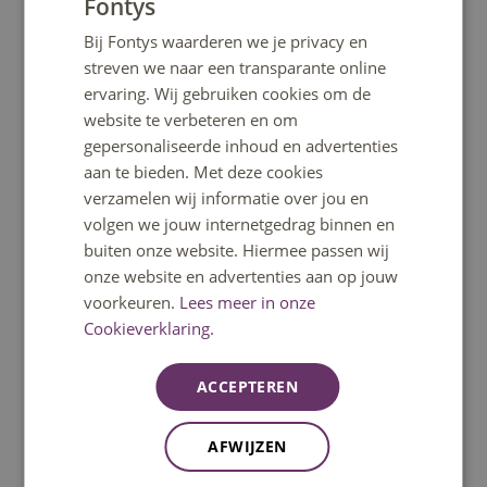
Fontys
DUTCH
Bij Fontys waarderen we je privacy en
ENGLISH
Heb je een vraag?
streven we naar een transparante online
ervaring. Wij gebruiken cookies om de
Het klantcontactcentrum helpt je graag verder.
website te verbeteren en om
Bereikbaar op ma t/m vrij 08:30u – 17:00u uur.
gepersonaliseerde inhoud en advertenties
Telefonisch bereikbaar tot 12:30u.
aan te bieden. Met deze cookies
verzamelen wij informatie over jou en
volgen we jouw internetgedrag binnen en
Bel: 08850 80000
buiten onze website. Hiermee passen wij
onze website en advertenties aan op jouw
voorkeuren.
Lees meer in onze
WhatsApp
Cookieverklaring.
Signal
ACCEPTEREN
Stuur een mail
AFWIJZEN
Stel een vraag