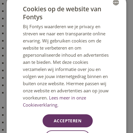
Specialistisch Jeugdhulp (NL)
Cookies op de website van
Spelenderwijs (NL)
Fontys
DUTCH
Sportmedisch Trainer (NL)
Sports Performance (NL)
Bij Fontys waarderen we je privacy en
ENGLISH
streven we naar een transparante online
Study Abroad (ENG)
ervaring. Wij gebruiken cookies om de
Taal en Cultuur (NL)
website te verbeteren en om
Toegepaste Communicatie en Creatie (NL)
gepersonaliseerde inhoud en advertenties
Transmedia design for creative industries (ENG)
aan te bieden. Met deze cookies
Trend and future research (NL)
verzamelen wij informatie over jou en
Trend and future research (ENG)
volgen we jouw internetgedrag binnen en
Vaardig in leiderschap (NL)
buiten onze website. Hiermee passen wij
Wijkgericht werken met Sport en Bewegen (NL)
onze website en advertenties aan op jouw
Vakdocent in het vmbo-profiel Dienstverlening en
voorkeuren.
Lees meer in onze
Producten (D&P) (NL)
Cookieverklaring.
Verbeteren van voedingsgedrag (NL)
Verpleegkundig Leiderschap (NL)
ACCEPTEREN
Verslavingskunde (NL)
Virtual Production (ENG)