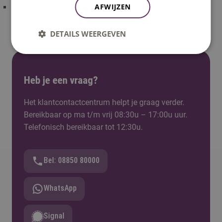
AFWIJZEN
Waardecreatie in Topsport (NL)
DETAILS WEERGEVEN
Heb je een vraag?
Het klantcontactcentrum helpt je graag verder.
Bereikbaar op ma t/m vrij 08:30u – 17:00u uur.
Telefonisch bereikbaar tot 12:30u.
Bel: 08850 80000
WhatsApp
Signal