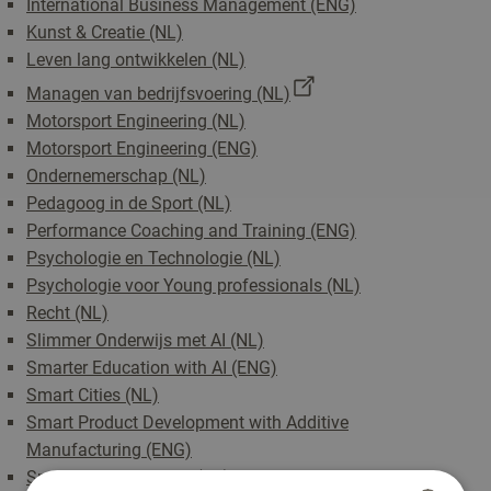
International Business Management (ENG)
Kunst & Creatie (NL)
Leven lang ontwikkelen (NL)
Managen van bedrijfsvoering (NL)
Motorsport Engineering (NL)
Motorsport Engineering (ENG)
Ondernemerschap (NL)
Pedagoog in de Sport (NL)
Performance Coaching and Training (ENG)
Psychologie en Technologie (NL)
Psychologie voor Young professionals (NL)
Recht (NL)
Slimmer Onderwijs met AI (NL)
Smarter Education with AI (ENG)
Smart Cities (NL)
Smart Product Development with Additive
Manufacturing (ENG)
Speciale doelgroepen (NL)