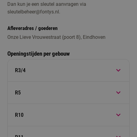
Dan kun je een sleutel aanvragen via
sleutelbeheer@fontys.nl.
Afleveradres / goederen
Onze Lieve Vrouwestraat (poort 8), Eindhoven
Openingstijden per gebouw
R3/4
R5
Maandag: 07:30 - 22:00 uur
Dinsdag: 07:30 - 18:30 uur
Woensdag: 07:30 - 18:30 uur
R10
Maandag: 07:30 - 18:30 uurDinsdag: 07:30 -
Donderdag: 07:30 - 22:00 uur
18:30 uurWoensdag: 07:30 - 18:30
Vrijdag: 07:30 - 18:00 uur
uurDonderdag: 07:30 - 18:30 uurVrijdag: 07:30 -