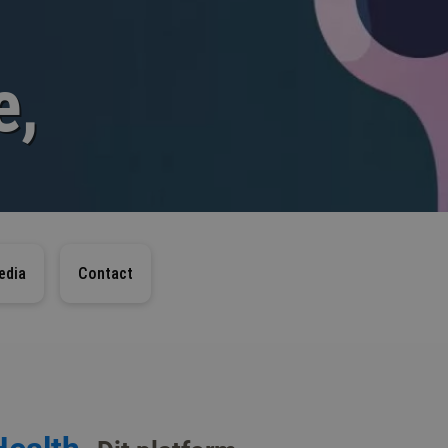
e,
edia
Contact