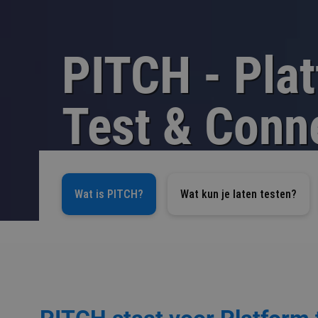
PITCH - Plat
Test & Conne
Wat is PITCH?
Wat kun je laten testen?