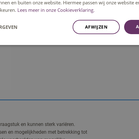
innen en buiten onze website. Hiermee passen wij onze website e
keuren.
Lees meer in onze Cookieverklaring.
A
ERGEVEN
AFWIJZEN
vraagstuk en kunnen sterk variëren.
en en mogelijkheden met betrekking tot