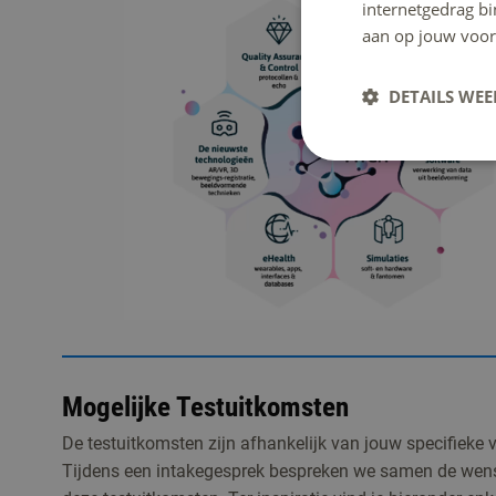
internetgedrag b
aan op jouw voor
DETAILS WE
Mogelijke Testuitkomsten
De testuitkomsten zijn afhankelijk van jouw specifieke 
Tijdens een intakegesprek bespreken we samen de wens