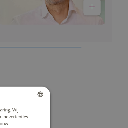
aring. Wij
DUTCH
n advertenties
ENGLISH
 jouw