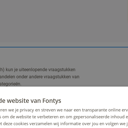
th) kun je uiteenlopende vraagstukken
behandelen onder andere vraagstukken van
ategorieën.
de website van Fontys
uist niet binnen de standaard
ren we je privacy en streven we naar een transparante online erv
onze accountmanager. Wij denken graag
s om de website te verbeteren en om gepersonaliseerde inhoud e
en.
et deze cookies verzamelen wij informatie over jou en volgen we