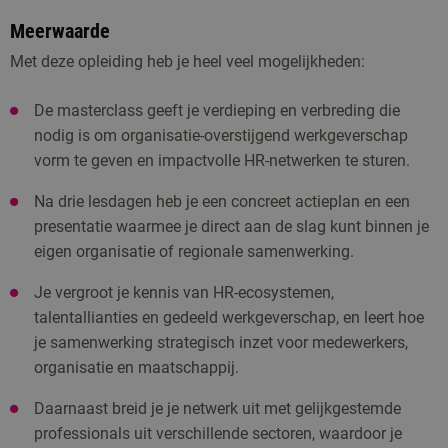
het certificaat Werkgeverschap XL: Bouwen aan
bestaande structuren, op het snijvlak van werken, leren en
Meerwaarde
maatschappelijke impact.
impactvolle HR-netwerken.
Met deze opleiding heb je heel veel mogelijkheden:
Ellen Koop-Spoor
Ellen is senior onderzoeker bij Fontys HRM en Toegepaste
De masterclass geeft je verdieping en verbreding die
Psychologie. Daarnaast volgt zij een Professional
nodig is om organisatie-overstijgend werkgeverschap
Doctorate-traject gericht op technici in de Brainportregio
vorm te geven en impactvolle HR-netwerken te sturen.
die hun baan in het bedrijfsleven combineren met een rol
Na drie lesdagen heb je een concreet actieplan en een
in het onderwijs. Ook werkt zij als zelfstandig trainer en
presentatie waarmee je direct aan de slag kunt binnen je
coach. In al haar werkzaamheden staat het verbinden van
eigen organisatie of regionale samenwerking.
onderzoek en praktijk centraal, met bijzondere aandacht
voor loopbanen die zich ontwikkelen over organisatie- en
Je vergroot je kennis van HR-ecosystemen,
sectorgrenzen heen.
talentallianties en gedeeld werkgeverschap, en leert hoe
je samenwerking strategisch inzet voor medewerkers,
Luc Dorenbosch
organisatie en maatschappij.
Luc is programmamanager bij NSvP, een stichting die
arbeidsmarktinnovaties stimuleert en organisaties
Daarnaast breid je je netwerk uit met gelijkgestemde
ondersteunt bij het ontwikkelen van vernieuwende vormen
professionals uit verschillende sectoren, waardoor je