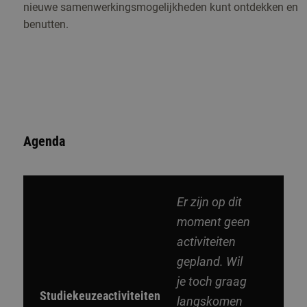
van werk en werkgeverschap. Daarnaast werkt hij als
nieuwe samenwerkingsmogelijkheden kunt ontdekken en
zelfstandig baaningenieur. Zijn kracht ligt in het initiëren
benutten.
van samenwerking, het verbinden van partijen en het
vertalen van ideeën naar concrete, uitvoerbare
oplossingen. Hij is auteur van het boek
Tweebaanswerk
.
Agenda
Er zijn op dit
moment geen
activiteiten
gepland. Wil
je toch graag
Studiekeuzeactiviteiten
langskomen